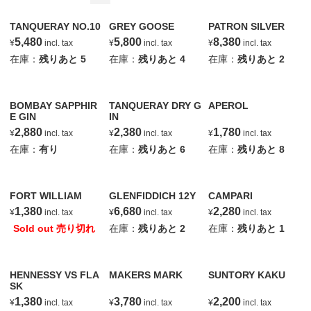
TANQUERAY NO.10
GREY GOOSE
PATRON SILVER
5,480
5,800
8,380
¥
incl. tax
¥
incl. tax
¥
incl. tax
在庫：
残りあと
5
在庫：
残りあと
4
在庫：
残りあと
2
BOMBAY SAPPHIR
TANQUERAY DRY G
APEROL
E GIN
IN
2,880
2,380
1,780
¥
incl. tax
¥
incl. tax
¥
incl. tax
在庫：
有り
在庫：
残りあと
6
在庫：
残りあと
8
FORT WILLIAM
GLENFIDDICH 12Y
CAMPARI
1,380
6,680
2,280
¥
incl. tax
¥
incl. tax
¥
incl. tax
Sold out 売り切れ
在庫：
残りあと
2
在庫：
残りあと
1
HENNESSY VS FLA
MAKERS MARK
SUNTORY KAKU
SK
1,380
3,780
2,200
¥
incl. tax
¥
incl. tax
¥
incl. tax