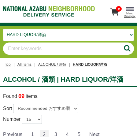
0
Menu
Category
top
All items
ALCOHOL / 酒類
HARD LIQUOR/洋酒
ALCOHOL / 酒類 | HARD LIQUOR/洋酒
69
Found
items.
Sort
Number
Previous
1
2
3
4
5
Next