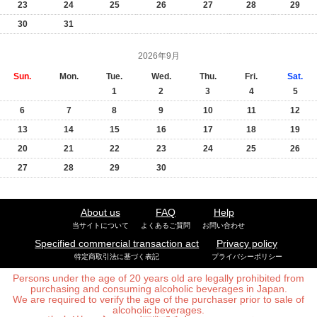
23
24
25
26
27
28
29
30
31
2026年9月
Sun.
Mon.
Tue.
Wed.
Thu.
Fri.
Sat.
1
2
3
4
5
6
7
8
9
10
11
12
13
14
15
16
17
18
19
20
21
22
23
24
25
26
27
28
29
30
About us
FAQ
Help
当サイトについて
よくあるご質問
お問い合わせ
Specified commercial transaction act
Privacy policy
特定商取引法に基づく表記
プライバシーポリシー
Persons under the age of 20 years old are legally prohibited from
purchasing and consuming alcoholic beverages in Japan.
We are required to verify the age of the purchaser prior to sale of
alcoholic beverages.