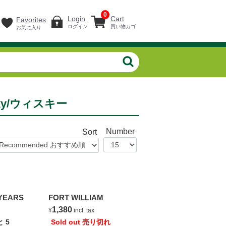
0
Login
Cart
Favorites
ログイン
買い物カゴ
お気に入り
isky/ウィスキー
Number
Sort
YEARS
FORT WILLIAM
1,380
ax
¥
incl. tax
と
5
Sold out 売り切れ