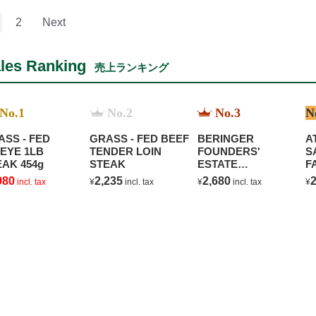
2
Next
les Ranking
売上ランキング
No.1
No.2
No.3
N
ASS - FED
GRASS - FED BEEF
BERINGER
A
BEYE 1LB
TENDER LOIN
FOUNDERS'
S
STEAK 454g
STEAK
ESTATE
F
CHARDONNAY
980
2,235
2,680
2
incl. tax
¥
incl. tax
¥
incl. tax
¥