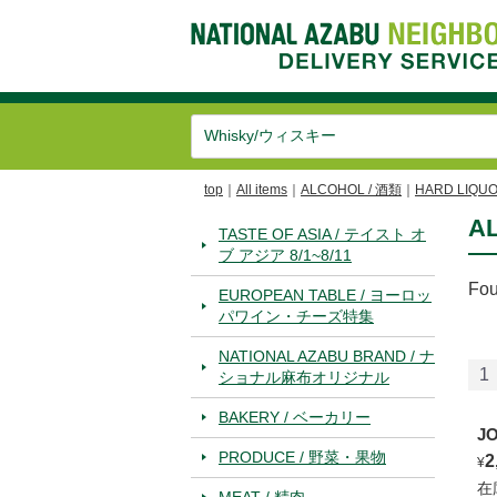
top
All items
ALCOHOL / 酒類
HARD LIQU
A
TASTE OF ASIA / テイスト オ
ブ アジア 8/1~8/11
Fo
EUROPEAN TABLE / ヨーロッ
パワイン・チーズ特集
NATIONAL AZABU BRAND / ナ
1
ショナル麻布オリジナル
BAKERY / ベーカリー
J
PRODUCE / 野菜・果物
2
¥
在
MEAT / 精肉