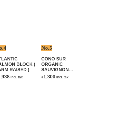
o.4
No.5
TLANTIC
CONO SUR
ALMON BLOCK (
ORGANIC
ARM RAISED )
SAUVIGNON
BLANC
,938
1,300
incl. tax
¥
incl. tax