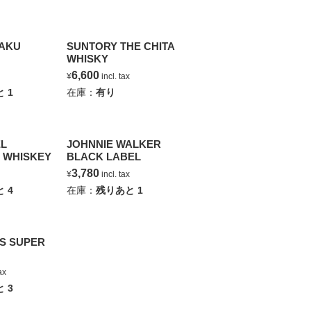
AKU
SUNTORY THE CHITA
WHISKY
6,600
ax
¥
incl. tax
と
1
在庫：
有り
EL
JOHNNIE WALKER
 WHISKEY
BLACK LABEL
3,780
ax
¥
incl. tax
と
4
在庫：
残りあと
1
S SUPER
 tax
と
3