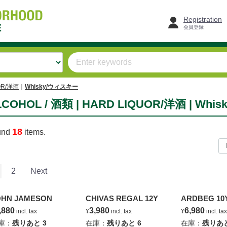
Registration
会員登録
OR/洋酒
Whisky/ウィスキー
LCOHOL / 酒類 | HARD LIQUOR/洋酒 | Wh
18
und
items.
2
Next
OHN JAMESON
CHIVAS REGAL 12Y
ARDBEG 10
,880
3,980
6,980
incl. tax
¥
incl. tax
¥
incl. t
庫：
残りあと
3
在庫：
残りあと
6
在庫：
残りあ