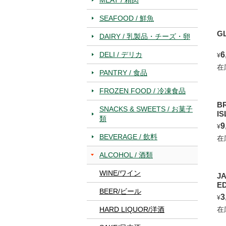
SEAFOOD / 鮮魚
GL
DAIRY / 乳製品・チーズ・卵
DELI / デリカ
6
¥
在
PANTRY / 食品
FROZEN FOOD / 冷凍食品
B
SNACKS & SWEETS / お菓子
IS
類
9
¥
BEVERAGE / 飲料
在
ALCOHOL / 酒類
WINE/ワイン
J
ED
BEER/ビール
3
¥
HARD LIQUOR/洋酒
在