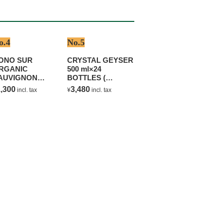
o.4
No.5
ONO SUR
CRYSTAL GEYSER
RGANIC
500 ml×24
AUVIGNON
BOTTLES (
LANC
NATURAL
,300
3,480
incl. tax
¥
incl. tax
MINERAL WATER )