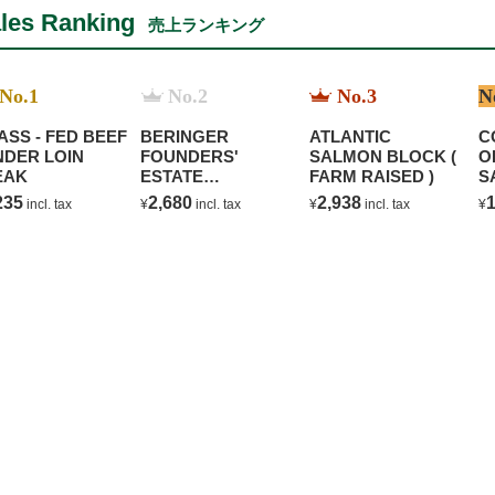
les Ranking
売上ランキング
No.1
No.2
No.3
N
ASS - FED BEEF
BERINGER
ATLANTIC
C
NDER LOIN
FOUNDERS'
SALMON BLOCK (
O
EAK
ESTATE
FARM RAISED )
S
CHARDONNAY
B
235
2,680
2,938
1
incl. tax
¥
incl. tax
¥
incl. tax
¥