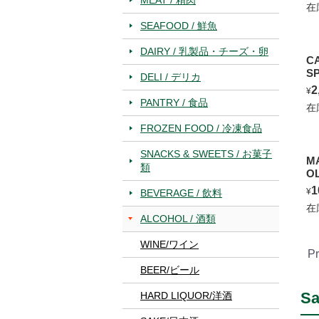
在
SEAFOOD / 鮮魚
DAIRY / 乳製品・チーズ・卵
C
S
DELI / デリカ
2
¥
PANTRY / 食品
在
FROZEN FOOD / 冷凍食品
SNACKS & SWEETS / お菓子
M
類
O
1
¥
BEVERAGE / 飲料
在
ALCOHOL / 酒類
WINE/ワイン
Pr
BEER/ビール
Sa
HARD LIQUOR/洋酒