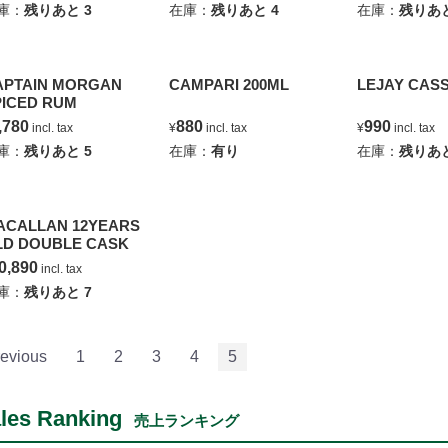
庫：
残りあと
3
在庫：
残りあと
4
在庫：
残りあ
APTAIN MORGAN
CAMPARI 200ML
LEJAY CASS
PICED RUM
,780
880
990
incl. tax
¥
incl. tax
¥
incl. tax
庫：
残りあと
5
在庫：
有り
在庫：
残りあ
ACALLAN 12YEARS
LD DOUBLE CASK
0,890
incl. tax
庫：
残りあと
7
evious
1
2
3
4
5
les Ranking
売上ランキング