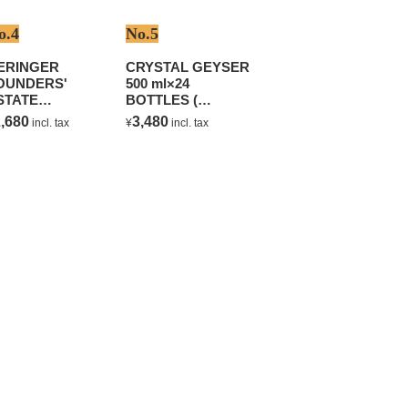
o.4
No.5
ERINGER
CRYSTAL GEYSER
OUNDERS'
500 ml×24
STATE
BOTTLES (
HARDONNAY
NATURAL
,680
3,480
incl. tax
¥
incl. tax
MINERAL WATER )