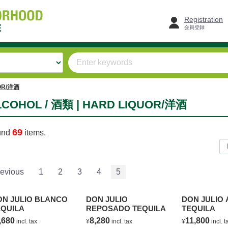
Registration
会員登録
OR/洋酒
LCOHOL / 酒類 | HARD LIQUOR/洋酒
69
und
items.
evious
1
2
3
4
5
ON JULIO BLANCO
DON JULIO
DON JULIO
EQUILA
REPOSADO TEQUILA
TEQUILA
,680
8,280
11,800
incl. tax
¥
incl. tax
¥
incl.