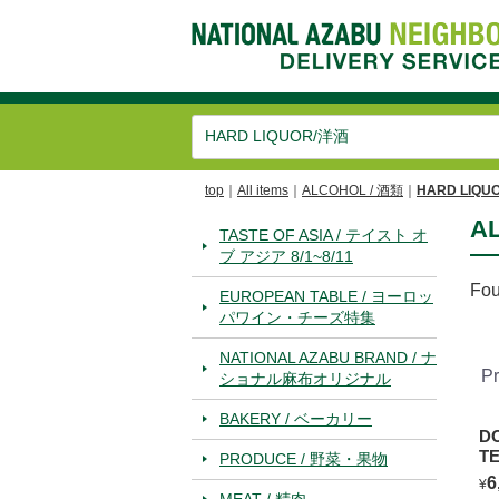
top
All items
ALCOHOL / 酒類
HARD LIQU
A
TASTE OF ASIA / テイスト オ
ブ アジア 8/1~8/11
Fo
EUROPEAN TABLE / ヨーロッ
パワイン・チーズ特集
NATIONAL AZABU BRAND / ナ
Pr
ショナル麻布オリジナル
BAKERY / ベーカリー
D
T
PRODUCE / 野菜・果物
6
¥
MEAT / 精肉