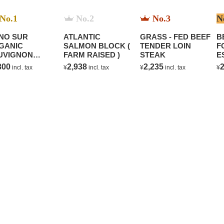
No.1
No.2
No.3
N
NO SUR
ATLANTIC
GRASS - FED BEEF
B
GANIC
SALMON BLOCK (
TENDER LOIN
F
UVIGNON
FARM RAISED )
STEAK
E
ANC
C
300
2,938
2,235
2
incl. tax
¥
incl. tax
¥
incl. tax
¥