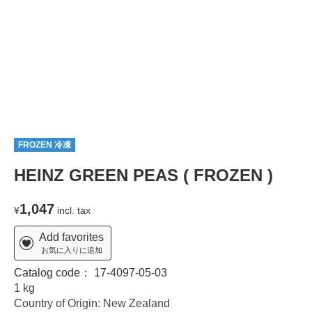
FROZEN 冷凍
HEINZ GREEN PEAS ( FROZEN )
1,047
¥
incl. tax
Add favorites
お気に入りに追加
Catalog code：
17-4097-05-03
1 kg
Country of Origin: New Zealand