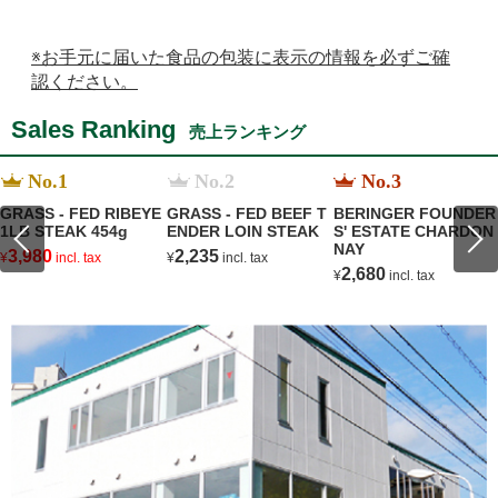
※お手元に届いた食品の包装に表示の情報を必ずご確
認ください。
Sales Ranking
売上ランキング
No.1
No.2
No.3
GRASS - FED RIBEYE
GRASS - FED BEEF T
BERINGER FOUNDER
1LB STEAK 454g
ENDER LOIN STEAK
S' ESTATE CHARDON
NAY
3,980
2,235
¥
incl. tax
¥
incl. tax
2,680
¥
incl. tax