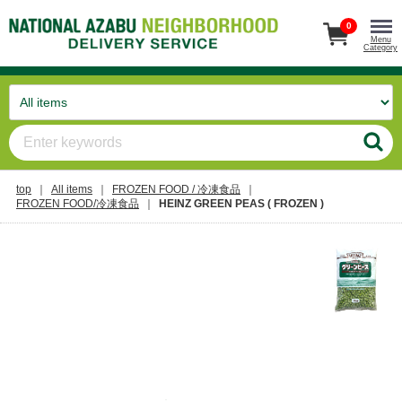
0
Menu
Category
top
All items
FROZEN FOOD / 冷凍食品
FROZEN FOOD/冷凍食品
HEINZ GREEN PEAS ( FROZEN )