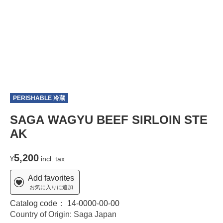
PERISHABLE 冷蔵
T
SAGA WAGYU BEEF SIRLOIN STE
AK
5,200
¥
incl. tax
Add favorites
お気に入りに追加
Catalog code：
14-0000-00-00
Country of Origin: Saga Japan