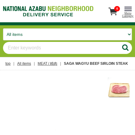
0
Menu
Category
top
All items
MEAT / 精肉
SAGA WAGYU BEEF SIRLOIN STEAK