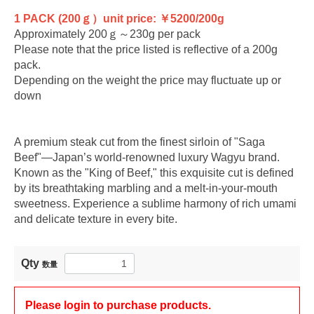
1 PACK (200ｇ）unit price: ￥5200/200g
Approximately 200ｇ～230g per pack
Please note that the price listed is reflective of a 200g
pack.
Depending on the weight the price may fluctuate up or
down
A premium steak cut from the finest sirloin of "Saga
Beef"—Japan’s world-renowned luxury Wagyu brand.
Known as the "King of Beef," this exquisite cut is defined
by its breathtaking marbling and a melt-in-your-mouth
sweetness. Experience a sublime harmony of rich umami
and delicate texture in every bite.
Qty
数量
Please login to purchase products.