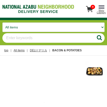
0
Menu
Category
top
All items
DELI / デリカ
BACON & POTATOES