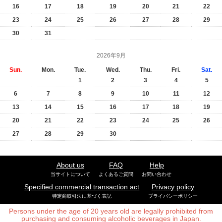
16
17
18
19
20
21
22
23
24
25
26
27
28
29
30
31
2026年9月
Sun.
Mon.
Tue.
Wed.
Thu.
Fri.
Sat.
1
2
3
4
5
6
7
8
9
10
11
12
13
14
15
16
17
18
19
20
21
22
23
24
25
26
27
28
29
30
About us
FAQ
Help
当サイトについて
よくあるご質問
お問い合わせ
Specified commercial transaction act
Privacy policy
特定商取引法に基づく表記
プライバシーポリシー
Persons under the age of 20 years old are legally prohibited from
purchasing and consuming alcoholic beverages in Japan.