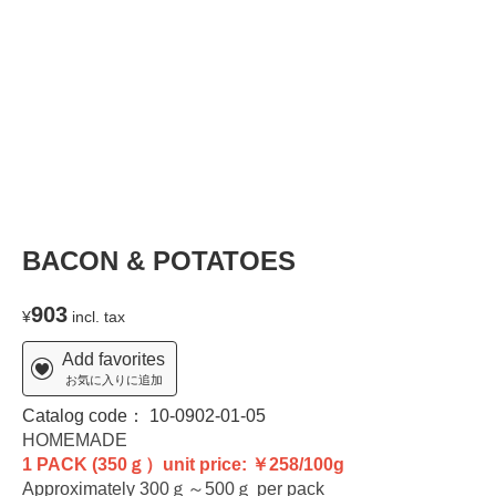
T
BACON & POTATOES
903
¥
incl. tax
Add favorites
お気に入りに追加
Catalog code：
10-0902-01-05
HOMEMADE
1 PACK (350ｇ）unit price: ￥258/100g
Approximately 300ｇ～500ｇ per pack