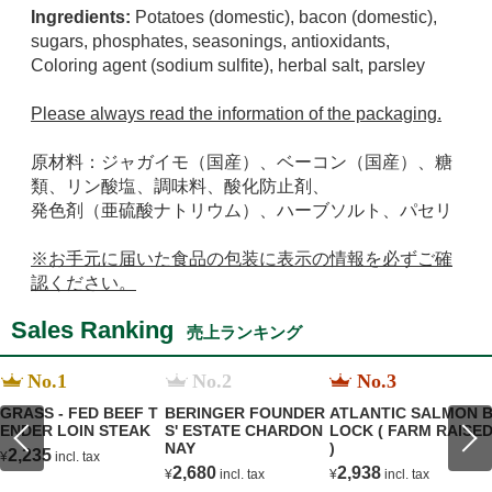
Ingredients:
Potatoes (domestic), bacon (domestic),
sugars, phosphates, seasonings, antioxidants,
Coloring agent (sodium sulfite), herbal salt, parsley
Please always read the information of the packaging.
原材料：ジャガイモ（国産）、ベーコン（国産）、糖
類、リン酸塩、調味料、酸化防止剤、
発色剤（亜硫酸ナトリウム）、ハーブソルト、パセリ
※お手元に届いた食品の包装に表示の情報を必ずご確
認ください。
Sales Ranking
売上ランキング
No.1
No.2
No.3
GRASS - FED BEEF T
BERINGER FOUNDER
ATLANTIC SALMON 
ENDER LOIN STEAK
S' ESTATE CHARDON
LOCK ( FARM RAISE
NAY
)
2,235
¥
incl. tax
2,680
2,938
¥
incl. tax
¥
incl. tax