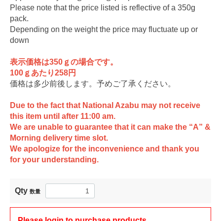
Please note that the price listed is reflective of a 350g
pack.
Depending on the weight the price may fluctuate up or
down
表示価格は350ｇの場合です。
100ｇあたり258円
価格は多少前後します。予めご了承ください。
Due to the fact that National Azabu may not receive
this item until after 11:00 am.
We are unable to guarantee that it can make the “A” &
Morning delivery time slot.
We apologize for the inconvenience and thank you
for your understanding.
Qty
数量
Please login to purchase products.