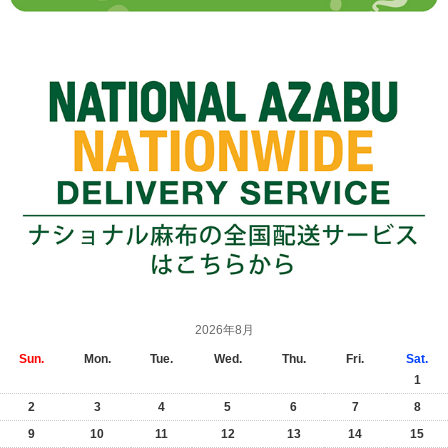
2026年8月
Sun.
Mon.
Tue.
Wed.
Thu.
Fri.
Sat.
1
2
3
4
5
6
7
8
9
10
11
12
13
14
15