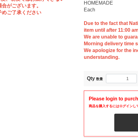
HOMEMADE
合がございます。
Each
めご了承ください
Due to the fact that Na
item until after 11:00 am
We are unable to guara
Morning delivery time s
We apologize for the i
understanding.
Qty
数量
Please login to purc
商品を購入するにはログインし