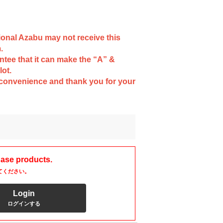
tional Azabu may not receive this
.
ntee that it can make the “A” &
lot.
nconvenience and thank you for your
hase products.
てください。
Login
ログインする