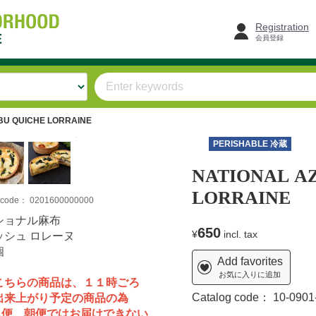
Registration
会員登録
BU QUICHE LORRAINE
T
PERISHABLE 冷蔵
NATIONAL A
LORRAINE
m code：
0201600000000
ショナル麻布
650
¥
incl. tax
ッシュ ロレーヌ
個
Add favorites
お気に入りに追加
こちらの商品は、１１時ごろ
Catalog code：
10-0901
来上がり予定の商品の為
便、朝便ではお届けできない