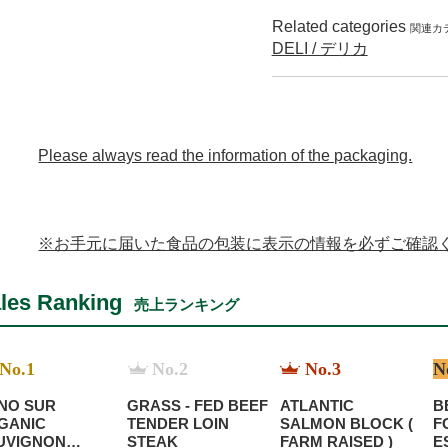
Related categories
関連カ
DELI / デリカ
Please always read the information of the packaging.
※お手元に届いた食品の包装に表示の情報を必ずご確認
les Ranking
売上ランキング
No.1
No.2
No.3
N
NO SUR
GRASS - FED BEEF
ATLANTIC
B
GANIC
TENDER LOIN
SALMON BLOCK (
F
UVIGNON
STEAK
FARM RAISED )
E