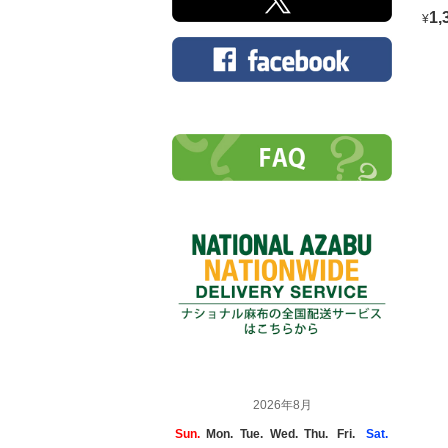
BL
1,
¥
2026年8月
Sun.
Mon.
Tue.
Wed.
Thu.
Fri.
Sat.