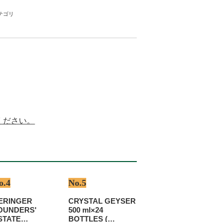
テゴリ
ください。
o.4
No.5
ERINGER
CRYSTAL GEYSER
OUNDERS'
500 ml×24
STATE
BOTTLES (