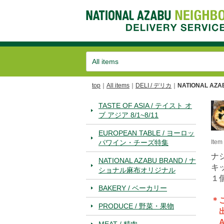
top
All items
DELI / デリカ
NATIONAL AZA
TASTE OF ASIA / テイスト オ
ブ アジア 8/1~8/11
EUROPEAN TABLE / ヨーロッ
パワイン・チーズ特集
Ite
ナ
NATIONAL AZABU BRAND / ナ
キ
ショナル麻布オリジナル
１
BAKERY / ベーカリー
＊
PRODUCE / 野菜・果物
出
A
MEAT / 精肉