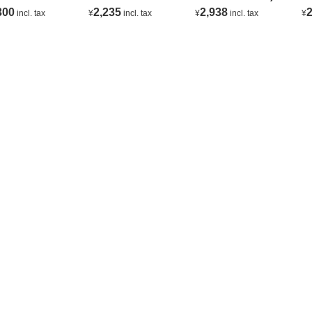
ANC
C
300
2,235
2,938
2
incl. tax
¥
incl. tax
¥
incl. tax
¥