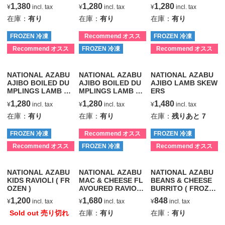
CORIANDER
JAPANESE RADISH
TOMATO
1,380
1,280
1,280
¥
incl. tax
¥
incl. tax
¥
incl. tax
在庫：
有り
在庫：
有り
在庫：
有り
FROZEN 冷凍
Recommend オスス
FROZEN 冷凍
メ
Recommend オスス
FROZEN 冷凍
Recommend オスス
メ
メ
NATIONAL AZABU
NATIONAL AZABU
NATIONAL AZABU
AJIBO BOILED DU
AJIBO BOILED DU
AJIBO LAMB SKEW
MPLINGS LAMB &
MPLINGS LAMB &
ERS
CHINESE SAUERKR
ONION
1,280
1,280
1,480
¥
incl. tax
¥
incl. tax
¥
incl. tax
AUT
在庫：
有り
在庫：
有り
在庫：
残りあと
7
FROZEN 冷凍
Recommend オスス
FROZEN 冷凍
メ
Recommend オスス
FROZEN 冷凍
Recommend オスス
メ
メ
NATIONAL AZABU
NATIONAL AZABU
NATIONAL AZABU
KIDS RAVIOLI ( FR
MAC & CHEESE FL
BEANS & CHEESE
OZEN )
AVOURED RAVIOLI
BURRITO ( FROZE
( FROZEN )
N )
1,200
1,680
848
¥
incl. tax
¥
incl. tax
¥
incl. tax
Sold out 売り切れ
在庫：
有り
在庫：
有り