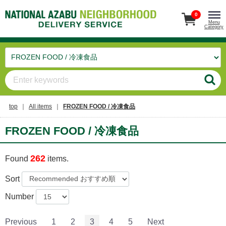
0
Menu
Category
top
All items
FROZEN FOOD / 冷凍食品
FROZEN FOOD / 冷凍食品
262
Found
items.
Sort
Number
Previous
1
2
3
4
5
Next