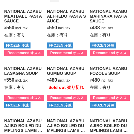
NATIONAL AZABU
NATIONAL AZABU
NATIONAL AZABU
MEATBALL PASTA
ALFREDO PASTA S
MARINARA PASTA
SAUCE
AUCE
SAUCE
550
550
438
¥
incl. tax
¥
incl. tax
¥
incl. tax
在庫：
有り
在庫：
有り
在庫：
有り
FROZEN 冷凍
FROZEN 冷凍
FROZEN 冷凍
Recommend オスス
Recommend オスス
Recommend オスス
メ
メ
メ
NATIONAL AZABU
NATIONAL AZABU
NATIONAL AZABU
LASAGNA SOUP
GUMBO SOUP
POZOLE SOUP
550
480
480
¥
incl. tax
¥
incl. tax
¥
incl. tax
在庫：
有り
Sold out 売り切れ
在庫：
有り
Recommend オスス
Recommend オスス
Recommend オスス
メ
メ
メ
FROZEN 冷凍
FROZEN 冷凍
FROZEN 冷凍
NATIONAL AZABU
NATIONAL AZABU
NATIONAL AZABU
AJIBO BOILED DU
AJIBO BOILED DU
AJIBO BOILED DU
MPLINGS LAMB &
MPLINGS LAMB &
MPLINGS LAMB &