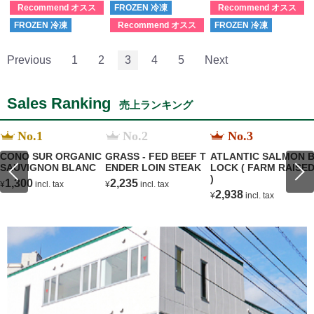
Recommend オスス
FROZEN 冷凍
Recommend オスス
メ
メ
FROZEN 冷凍
Recommend オスス
FROZEN 冷凍
メ
Previous
1
2
3
4
5
Next
Sales Ranking
売上ランキング
No.1
No.2
No.3
CONO SUR ORGANIC
GRASS - FED BEEF T
ATLANTIC SALMON 
SAUVIGNON BLANC
ENDER LOIN STEAK
LOCK ( FARM RAISE
)
1,300
2,235
¥
incl. tax
¥
incl. tax
2,938
¥
incl. tax