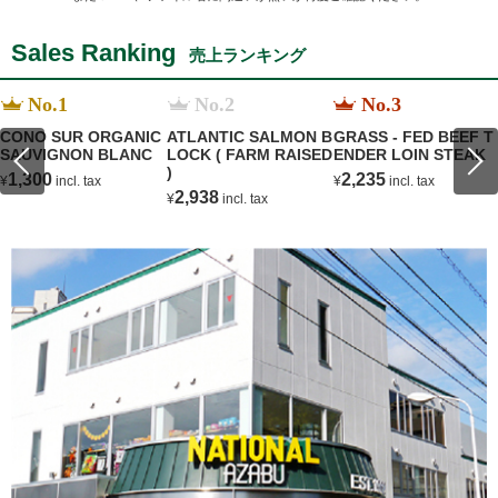
Sales Ranking
売上ランキング
No.1
No.2
No.3
CONO SUR ORGANIC
ATLANTIC SALMON B
GRASS - FED BEEF T
SAUVIGNON BLANC
LOCK ( FARM RAISED
ENDER LOIN STEAK
)
1,300
2,235
¥
incl. tax
¥
incl. tax
2,938
¥
incl. tax