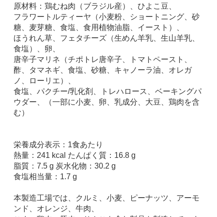
原材料：鶏むね肉（ブラジル産）、ひよこ豆、
フラワートルティーヤ（小麦粉、ショートニング、砂
糖、麦芽糖、食塩、食用植物油脂、イースト）、
ほうれん草、フェタチーズ（生めん羊乳、生山羊乳、
食塩）、卵、
唐辛子マリネ（チポトレ唐辛子、トマトペースト、
酢、タマネギ、食塩、砂糖、キャノーラ油、オレガ
ノ、ローリエ）、
食塩、パクチー/乳化剤、トレハロース、ベーキングパ
ウダー、（一部に小麦、卵、乳成分、大豆、鶏肉を含
む）
栄養成分表示：1食あたり
熱量：241 kcal たんぱく質：16.8 g
脂質：7.5 g 炭水化物：30.2 g
食塩相当量：1.7 g
本製造工場では、クルミ、小麦、ピーナッツ、アーモ
ンド、オレンジ、牛肉、