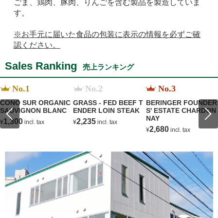
ごま、鶏肉、豚肉、りんごを含む製品を製造していま
す。
※お手元に届いた食品の包装に表示の情報を必ずご確
認ください。
Sales Ranking
売上ランキング
No.1
No.2
No.3
CONO SUR ORGANIC
GRASS - FED BEEF T
BERINGER FOUNDER
SAUVIGNON BLANC
ENDER LOIN STEAK
S' ESTATE CHARDON
NAY
1,300
2,235
¥
incl. tax
¥
incl. tax
2,680
¥
incl. tax