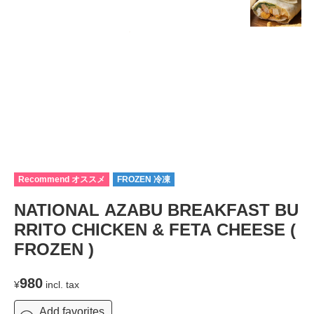
Recommend オススメ
FROZEN 冷凍
NATIONAL AZABU BREAKFAST BU
RRITO CHICKEN & FETA CHEESE (
FROZEN )
980
¥
incl. tax
Add favorites