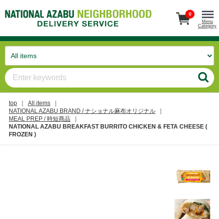
0
Menu
Category
top
All items
NATIONAL AZABU BRAND / ナショナル麻布オリジナル
MEAL PREP / 時短商品
NATIONAL AZABU BREAKFAST BURRITO CHICKEN & FETA CHEESE (
FROZEN )