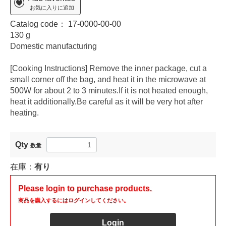
お気に入りに追加
Catalog code：
17-0000-00-00
130 g
Domestic manufacturing
[Cooking Instructions] Remove the inner package, cut a
small corner off the bag, and heat it in the microwave at
500W for about 2 to 3 minutes.If it is not heated enough,
heat it additionally.Be careful as it will be very hot after
heating.
Qty
数量
在庫：
有り
Please login to purchase products.
商品を購入するにはログインしてください。
Login