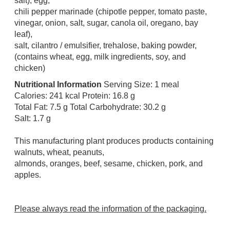
salt), egg,
chili pepper marinade (chipotle pepper, tomato paste,
vinegar, onion, salt, sugar, canola oil, oregano, bay
leaf),
salt, cilantro / emulsifier, trehalose, baking powder,
(contains wheat, egg, milk ingredients, soy, and
chicken)
Nutritional Information
Serving Size: 1 meal
Calories: 241 kcal Protein: 16.8 g
Total Fat: 7.5 g Total Carbohydrate: 30.2 g
Salt: 1.7 g
This manufacturing plant produces products containing
walnuts, wheat, peanuts,
almonds, oranges, beef, sesame, chicken, pork, and
apples.
Please always read the information of the packaging.