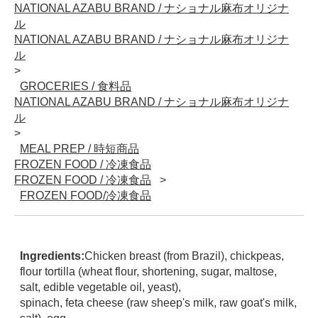
NATIONAL AZABU BRAND / ナショナル麻布オリジナ
ル
NATIONAL AZABU BRAND / ナショナル麻布オリジナ
ル
GROCERIES / 食料品
NATIONAL AZABU BRAND / ナショナル麻布オリジナ
ル
MEAL PREP / 時短商品
FROZEN FOOD / 冷凍食品
FROZEN FOOD / 冷凍食品
FROZEN FOOD/冷凍食品
Ingredients:
Chicken breast (from Brazil), chickpeas,
flour tortilla (wheat flour, shortening, sugar, maltose,
salt, edible vegetable oil, yeast),
spinach, feta cheese (raw sheep's milk, raw goat's milk,