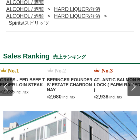
ALCOHOL / 酒類
ALCOHOL / 酒類
HARD LIQUOR/洋酒
ALCOHOL / 酒類
HARD LIQUOR/洋酒
Spirits/スピリッツ
Sales Ranking
売上ランキング
No.1
No.2
No.3
GRASS - FED BEEF T
BERINGER FOUNDER
ATLANTIC SALMON 
ENDER LOIN STEAK
S' ESTATE CHARDON
LOCK ( FARM RAISE
NAY
)
2,235
¥
incl. tax
2,680
2,938
¥
incl. tax
¥
incl. tax