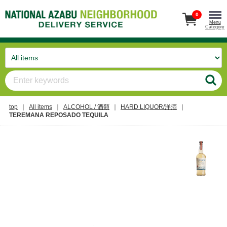
0
Menu
Category
top
All items
ALCOHOL / 酒類
HARD LIQUOR/洋酒
TEREMANA REPOSADO TEQUILA