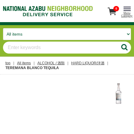
0
Menu
Category
top
All items
ALCOHOL / 酒類
HARD LIQUOR/洋酒
TEREMANA BLANCO TEQUILA