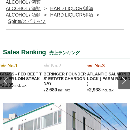
ALCOHOL / 酒類
ALCOHOL / 酒類
HARD LIQUOR/洋酒
ALCOHOL / 酒類
HARD LIQUOR/洋酒
Spirits/スピリッツ
Sales Ranking
売上ランキング
No.1
No.2
No.3
GRASS - FED BEEF T
BERINGER FOUNDER
ATLANTIC SALMON 
ENDER LOIN STEAK
S' ESTATE CHARDON
LOCK ( FARM RAISE
NAY
)
2,235
¥
incl. tax
2,680
2,938
¥
incl. tax
¥
incl. tax