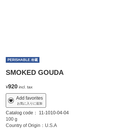
PERISHABLE 冷蔵
SMOKED GOUDA
920
¥
incl. tax
Add favorites
お気に入りに追加
Catalog code：
11-1010-04-04
100 g
Country of Origin：U.S.A