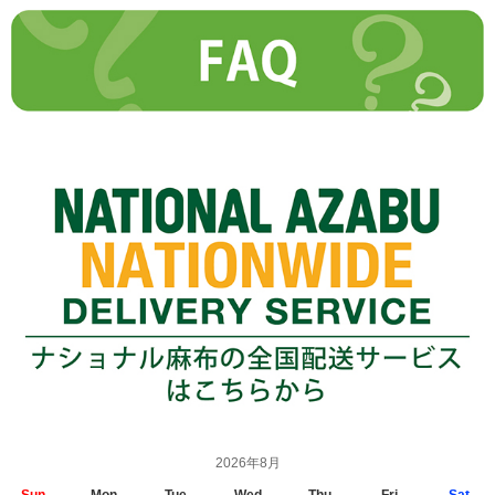
2026年8月
Sun.
Mon.
Tue.
Wed.
Thu.
Fri.
Sat.