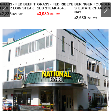
GRASS - FED BEEF T
GRASS - FED RIBEYE
BERINGER FOUNDER
ENDER LOIN STEAK
1LB STEAK 454g
S' ESTATE CHARDON
NAY
2,235
3,980
¥
incl. tax
¥
incl. tax
2,680
¥
incl. tax