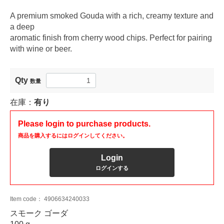
A premium smoked Gouda with a rich, creamy texture and
a deep
aromatic finish from cherry wood chips. Perfect for pairing
with wine or beer.
Qty
数量
在庫：
有り
Please login to purchase products.
商品を購入するにはログインしてください。
Login
ログインする
Item code：
4906634240033
スモーク ゴーダ