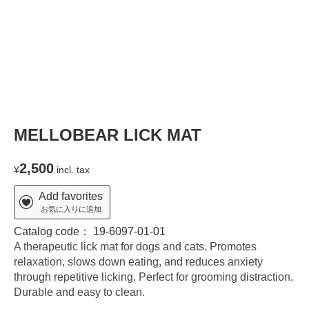
MELLOBEAR LICK MAT
2,500
¥
incl. tax
Add favorites
お気に入りに追加
Catalog code：
19-6097-01-01
A therapeutic lick mat for dogs and cats. Promotes
relaxation, slows down eating, and reduces anxiety
through repetitive licking. Perfect for grooming distraction.
Durable and easy to clean.