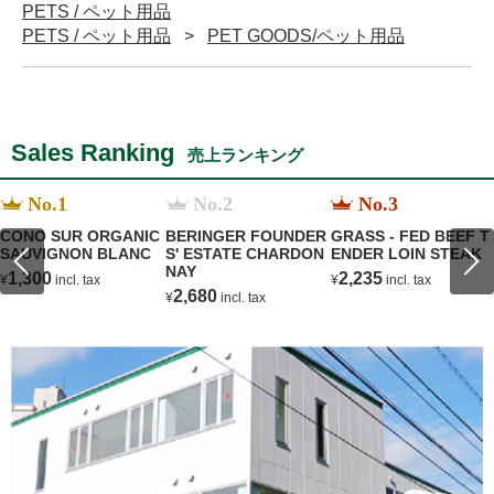
PETS / ペット用品
PETS / ペット用品
PET GOODS/ペット用品
Sales Ranking
売上ランキング
No.1
No.2
No.3
CONO SUR ORGANIC
BERINGER FOUNDER
GRASS - FED BEEF T
SAUVIGNON BLANC
S' ESTATE CHARDON
ENDER LOIN STEAK
NAY
1,300
2,235
¥
incl. tax
¥
incl. tax
2,680
¥
incl. tax