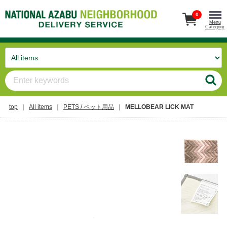
0
Menu
Category
top
All items
PETS / ペット用品
MELLOBEAR LICK MAT