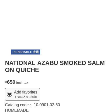
T
PERISHABLE 冷蔵
NATIONAL AZABU SMOKED SALM
ON QUICHE
650
¥
incl. tax
Add favorites
お気に入りに追加
Catalog code：
10-0901-02-50
HOMEMADE