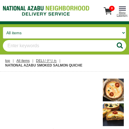
0
Menu
Category
top
All items
DELI / デリカ
NATIONAL AZABU SMOKED SALMON QUICHE