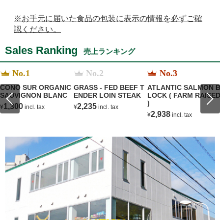
※お手元に届いた食品の包装に表示の情報を必ずご確
認ください。
Sales Ranking
売上ランキング
No.1
No.2
No.3
CONO SUR ORGANIC
GRASS - FED BEEF T
ATLANTIC SALMON 
SAUVIGNON BLANC
ENDER LOIN STEAK
LOCK ( FARM RAISE
)
1,300
2,235
¥
incl. tax
¥
incl. tax
2,938
¥
incl. tax