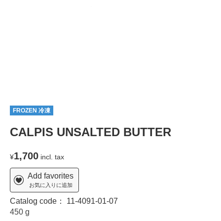
FROZEN 冷凍
CALPIS UNSALTED BUTTER
1,700
¥
incl. tax
Add favorites
お気に入りに追加
Catalog code：
11-4091-01-07
450 g