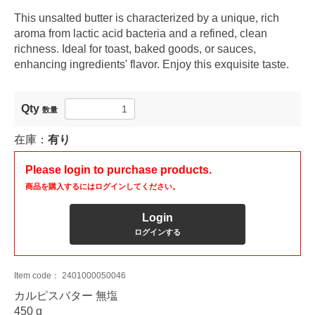
This unsalted butter is characterized by a unique, rich
aroma from lactic acid bacteria and a refined, clean
richness. Ideal for toast, baked goods, or sauces,
enhancing ingredients' flavor. Enjoy this exquisite taste.
Qty
数量
在庫：
有り
Please login to purchase products.
商品を購入するにはログインしてください。
Login
ログインする
Item code：
2401000050046
カルピスバター 無塩
450 g