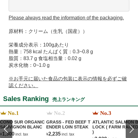
Please always read the information of the packaging.
原材料：クリーム（生乳（国産））
栄養成分表示：100gあたり
熱量：758 kcal たんぱく質：0.3~0.8 g
脂質：83.7 g 食塩相当量：0.02 g
炭水化物：0~1.0 g
※お手元に届いた食品の包装に表示の情報を必ずご確
認ください。
Sales Ranking
売上ランキング
No.1
No.2
No.3
CONO SUR ORGANIC
GRASS - FED BEEF T
ATLANTIC SALMON 
SAUVIGNON BLANC
ENDER LOIN STEAK
LOCK ( FARM RAISE
)
1,300
2,235
¥
incl. tax
¥
incl. tax