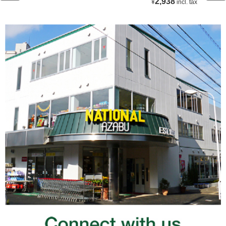
2,938
¥
incl. tax