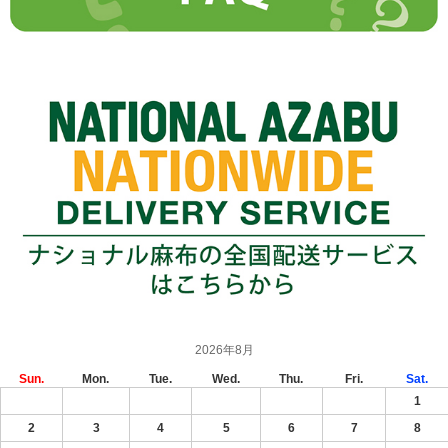
2026年8月
Sun.
Mon.
Tue.
Wed.
Thu.
Fri.
Sat.
1
2
3
4
5
6
7
8