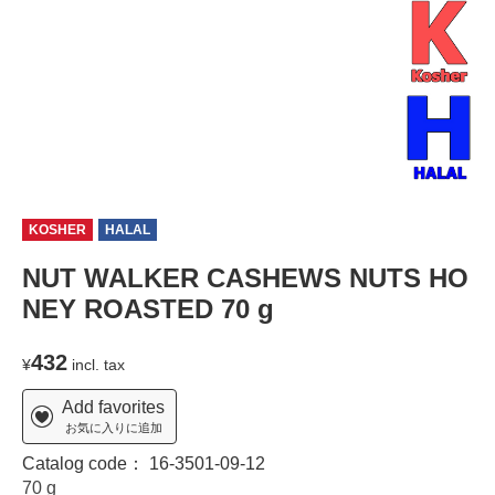
KOSHER
HALAL
NUT WALKER CASHEWS NUTS HO
NEY ROASTED 70 g
432
¥
incl. tax
Add favorites
お気に入りに追加
Catalog code：
16-3501-09-12
70 g