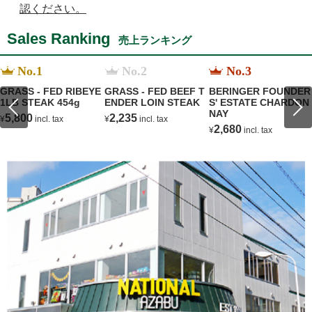
認ください。
Sales Ranking
売上ランキング
No.1
No.2
No.3
GRASS - FED RIBEYE
GRASS - FED BEEF T
BERINGER FOUNDER
1LB STEAK 454g
ENDER LOIN STEAK
S' ESTATE CHARDON
NAY
5,800
2,235
¥
incl. tax
¥
incl. tax
2,680
¥
incl. tax