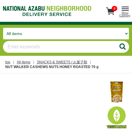
0
Menu
Category
top
All items
SNACKS & SWEETS / お菓子類
NUT WALKER CASHEWS NUTS HONEY ROASTED 70 g