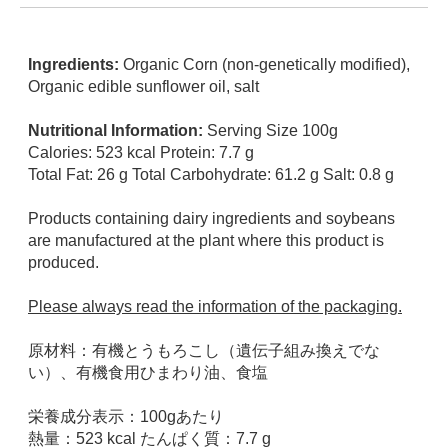
Ingredients:
Organic
Corn (non-genetically modified),
Organic edible sunflower oil, salt
Nutritional Information:
Serving Size 100g
Calories: 523 kcal Protein: 7.7 g
Total Fat: 26 g Total Carbohydrate: 61.2 g Salt: 0.8 g
Products containing dairy ingredients and soybeans
are manufactured at the plant where this product is
produced.
Please always read the information of the packaging.
原材料：有機とうもろこし（遺伝子組み換えでな
い）、有機食用ひまわり油、食塩
栄養成分表示：100gあたり
熱量：523 kcal たんぱく質：7.7 g