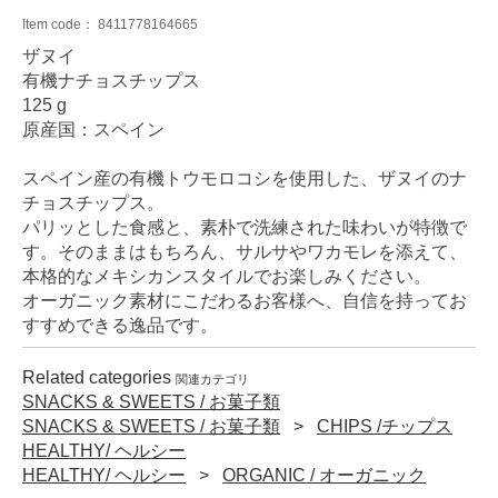
Item code：
8411778164665
ザヌイ
有機ナチョスチップス
125 g
原産国：スペイン
スペイン産の有機トウモロコシを使用した、ザヌイのナ
チョスチップス。
パリッとした食感と、素朴で洗練された味わいが特徴で
す。そのままはもちろん、サルサやワカモレを添えて、
本格的なメキシカンスタイルでお楽しみください。
オーガニック素材にこだわるお客様へ、自信を持ってお
すすめできる逸品です。
Related categories
関連カテゴリ
SNACKS & SWEETS / お菓子類
SNACKS & SWEETS / お菓子類
CHIPS /チップス
HEALTHY/ ヘルシー
HEALTHY/ ヘルシー
ORGANIC / オーガニック