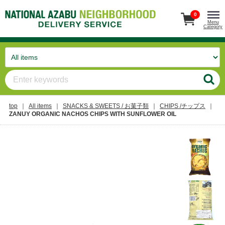
0
Menu
Category
top
All items
SNACKS & SWEETS / お菓子類
CHIPS /チップス
ZANUY ORGANIC NACHOS CHIPS WITH SUNFLOWER OIL