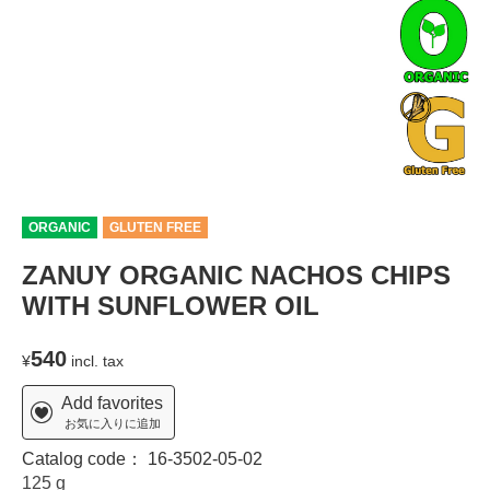
ORGANIC
GLUTEN FREE
ZANUY ORGANIC NACHOS CHIPS
WITH SUNFLOWER OIL
540
¥
incl. tax
Add favorites
お気に入りに追加
Catalog code：
16-3502-05-02
125 g