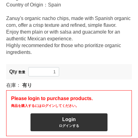
Country of Origin：Spain
Zanuy's organic nacho chips, made with Spanish organic
corn, offer a crisp texture and refined, simple flavor.
Enjoy them plain or with salsa and guacamole for an
authentic Mexican experience.
Highly recommended for those who prioritize organic
ingredients.
Qty
数量
在庫：
有り
Please login to purchase products.
商品を購入するにはログインしてください。
Login
ログインする