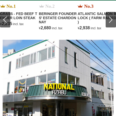
No.1
No.2
No.3
GRASS - FED BEEF T
BERINGER FOUNDER
ATLANTIC SALMON 
ENDER LOIN STEAK
S' ESTATE CHARDON
LOCK ( FARM RAISE
NAY
)
2,235
¥
incl. tax
2,680
2,938
¥
incl. tax
¥
incl. tax