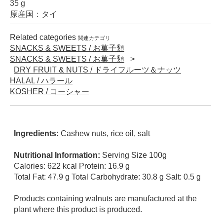
35 g
原産国：タイ
Related categories
関連カテゴリ
SNACKS & SWEETS / お菓子類
SNACKS & SWEETS / お菓子類
DRY FRUIT & NUTS / ドライフルーツ＆ナッツ
HALAL / ハラール
KOSHER / コーシャー
Ingredients:
Cashew nuts, rice oil, salt
Nutritional Information:
Serving Size 100g
Calories: 622 kcal Protein: 16.9 g
Total Fat: 47.9 g Total Carbohydrate: 30.8 g Salt: 0.5 g
Products containing walnuts are manufactured at the
plant where this product is produced.