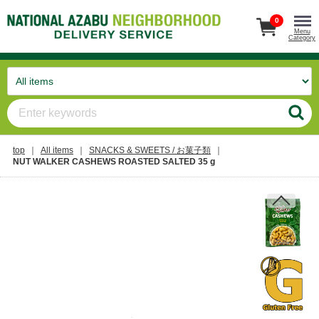
0
Menu
Category
top
All items
SNACKS & SWEETS / お菓子類
NUT WALKER CASHEWS ROASTED SALTED 35 g