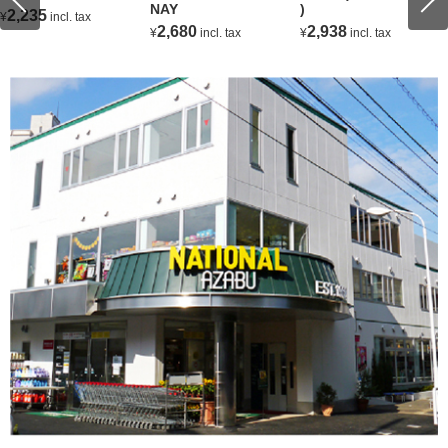
NAY
)
2,235
¥
incl. tax
2,680
2,938
¥
incl. tax
¥
incl. tax