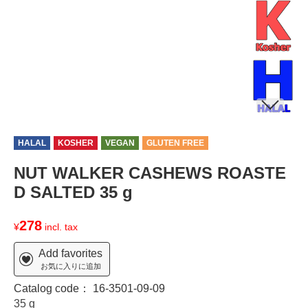
HALAL
KOSHER
VEGAN
GLUTEN FREE
NUT WALKER CASHEWS ROASTE
D SALTED 35 g
278
¥
incl. tax
Add favorites
お気に入りに追加
Catalog code：
16-3501-09-09
35 g