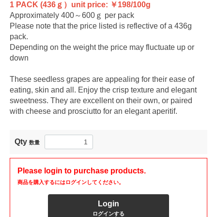
1 PACK (436ｇ）unit price: ￥198/100g
Approximately 400～600ｇ per pack
Please note that the price listed is reflective of a 436g
pack.
Depending on the weight the price may fluctuate up or
down
These seedless grapes are appealing for their ease of
eating, skin and all. Enjoy the crisp texture and elegant
sweetness. They are excellent on their own, or paired
with cheese and prosciutto for an elegant aperitif.
Qty
数量
Please login to purchase products.
商品を購入するにはログインしてください。
Login
ログインする