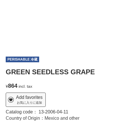
PERISHABLE 冷蔵
T
GREEN SEEDLESS GRAPE
864
¥
incl. tax
Add favorites
お気に入りに追加
Catalog code：
13-2006-04-11
Country of Origin：Mexico and other