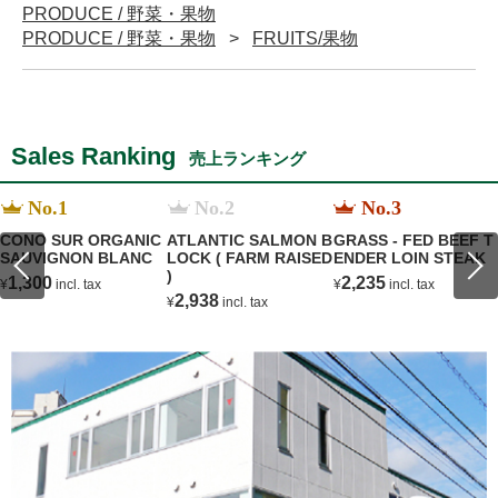
PRODUCE / 野菜・果物
PRODUCE / 野菜・果物
FRUITS/果物
Sales Ranking
売上ランキング
No.1
No.2
No.3
CONO SUR ORGANIC
ATLANTIC SALMON B
GRASS - FED BEEF T
SAUVIGNON BLANC
LOCK ( FARM RAISED
ENDER LOIN STEAK
)
1,300
2,235
¥
incl. tax
¥
incl. tax
2,938
¥
incl. tax