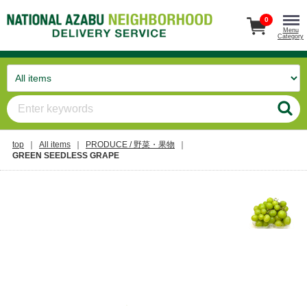
0
Menu
Category
top
All items
PRODUCE / 野菜・果物
GREEN SEEDLESS GRAPE