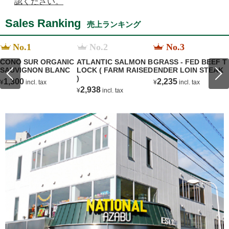
認ください。
Sales Ranking
売上ランキング
No.1
No.2
No.3
CONO SUR ORGANIC
ATLANTIC SALMON B
GRASS - FED BEEF T
SAUVIGNON BLANC
LOCK ( FARM RAISED
ENDER LOIN STEAK
)
1,300
2,235
¥
incl. tax
¥
incl. tax
2,938
¥
incl. tax