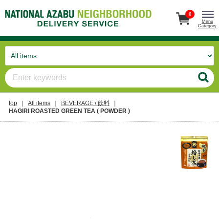
0
Menu
Category
top
All items
BEVERAGE / 飲料
HAGIRI ROASTED GREEN TEA ( POWDER )