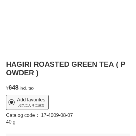
HAGIRI ROASTED GREEN TEA ( P
OWDER )
648
¥
incl. tax
Add favorites
お気に入りに追加
Catalog code：
17-4009-08-07
40 g