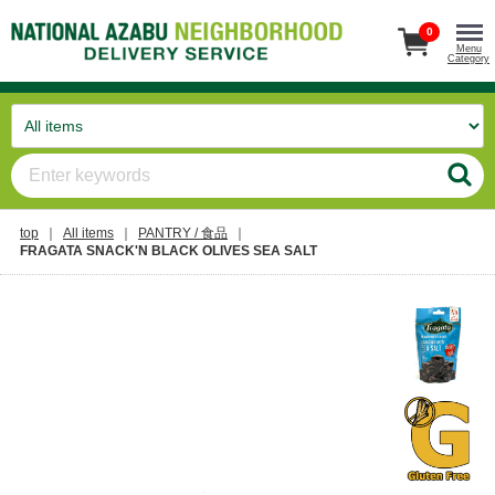
0
Menu
Category
top
All items
PANTRY / 食品
FRAGATA SNACK'N BLACK OLIVES SEA SALT