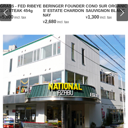
GRASS - FED RIBEYE
BERINGER FOUNDER
CONO SUR ORGANIC
1LB STEAK 454g
S' ESTATE CHARDON
SAUVIGNON BLANC
NAY
5,800
1,300
¥
incl. tax
¥
incl. tax
2,680
¥
incl. tax