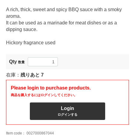
A rich, thick, sweet and spicy BBQ sauce with a smoky
aroma.
It can be used as a marinade for meat dishes or as a
dipping sauce.
Hickory fragrance used
Qty
数量
在庫：
残りあと
7
Please login to purchase products.
商品を購入するにはログインしてください。
Login
ログインする
Item code：
0027000867044