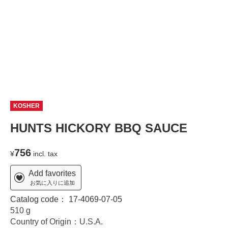
KOSHER
HUNTS HICKORY BBQ SAUCE
756
¥
incl. tax
Add favorites
お気に入りに追加
Catalog code：
17-4069-07-05
510 g
Country of Origin：U.S.A.