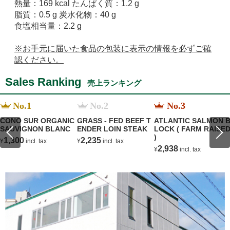
熱量：169 kcal たんぱく質：1.2 g
脂質：0.5 g 炭水化物：40 g
食塩相当量：2.2 g
※お手元に届いた食品の包装に表示の情報を必ずご確
認ください。
Sales Ranking
売上ランキング
No.1
No.2
No.3
CONO SUR ORGANIC
GRASS - FED BEEF T
ATLANTIC SALMON 
SAUVIGNON BLANC
ENDER LOIN STEAK
LOCK ( FARM RAISE
)
1,300
2,235
¥
incl. tax
¥
incl. tax
2,938
¥
incl. tax