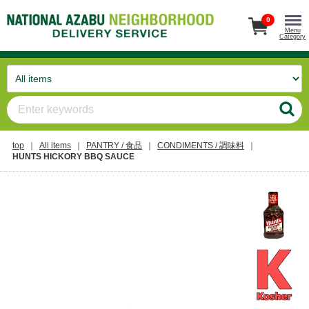
0
Menu
Category
top
All items
PANTRY / 食品
CONDIMENTS / 調味料
HUNTS HICKORY BBQ SAUCE