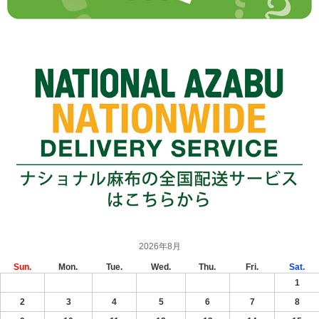
2026年8月
Sun.
Mon.
Tue.
Wed.
Thu.
Fri.
Sat.
1
2
3
4
5
6
7
8