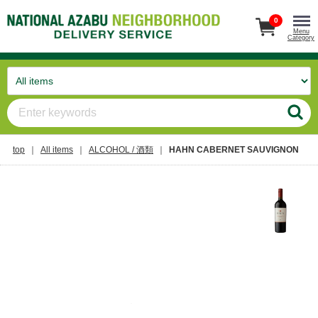
0
Menu
Category
top
All items
ALCOHOL / 酒類
HAHN CABERNET SAUVIGNON