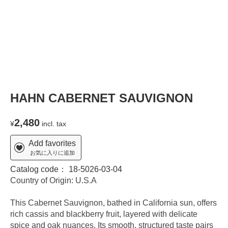
HAHN CABERNET SAUVIGNON
2,480
¥
incl. tax
Add favorites
お気に入りに追加
Catalog code：
18-5026-03-04
Country of Origin: U.S.A
This Cabernet Sauvignon, bathed in California sun, offers
rich cassis and blackberry fruit, layered with delicate
spice and oak nuances. Its smooth, structured taste pairs