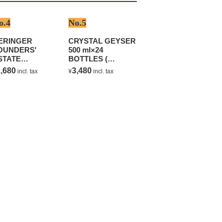
o.4
No.5
ERINGER
CRYSTAL GEYSER
OUNDERS'
500 ml×24
STATE
BOTTLES (
HARDONNAY
NATURAL
,680
3,480
incl. tax
¥
incl. tax
MINERAL WATER )