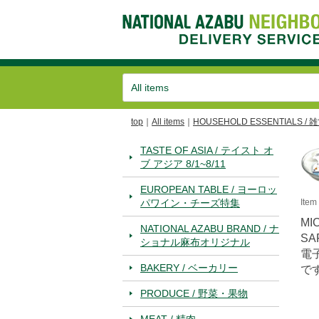
top
All items
HOUSEHOLD ESSENTIALS / 
TASTE OF ASIA / テイスト オ
ブ アジア 8/1~8/11
EUROPEAN TABLE / ヨーロッ
パワイン・チーズ特集
Ite
MI
NATIONAL AZABU BRAND / ナ
SA
ショナル麻布オリジナル
電
BAKERY / ベーカリー
で
PRODUCE / 野菜・果物
MEAT / 精肉