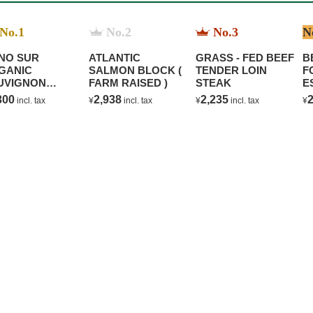
No.1
No.2
No.3
N
NO SUR
ATLANTIC
GRASS - FED BEEF
B
GANIC
SALMON BLOCK (
TENDER LOIN
F
UVIGNON
FARM RAISED )
STEAK
E
ANC
C
300
2,938
2,235
2
incl. tax
¥
incl. tax
¥
incl. tax
¥