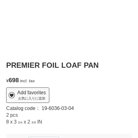
PREMIER FOIL LOAF PAN
698
¥
incl. tax
Add favorites
お気に入りに追加
Catalog code：
19-6036-03-04
2 pcs
8 x 3
x 2
IN
3/4
3/8