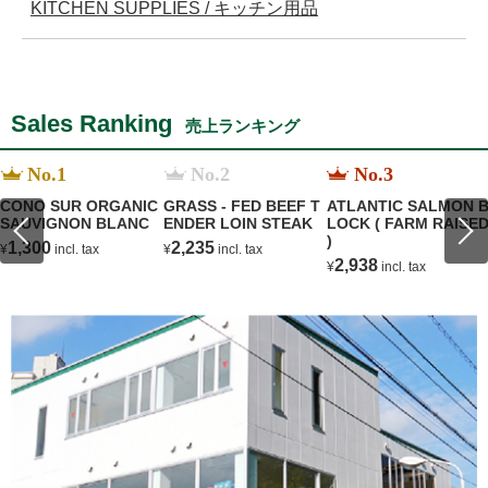
KITCHEN SUPPLIES / キッチン用品
Sales Ranking
売上ランキング
No.1
No.2
No.3
CONO SUR ORGANIC
GRASS - FED BEEF T
ATLANTIC SALMON 
SAUVIGNON BLANC
ENDER LOIN STEAK
LOCK ( FARM RAISE
)
1,300
2,235
¥
incl. tax
¥
incl. tax
2,938
¥
incl. tax