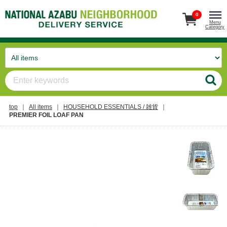
0
Menu
Category
top
All items
HOUSEHOLD ESSENTIALS / 雑貨
PREMIER FOIL LOAF PAN