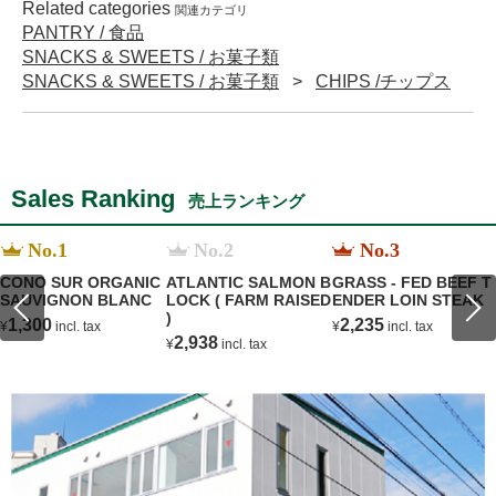
Related categories
関連カテゴリ
PANTRY / 食品
SNACKS & SWEETS / お菓子類
SNACKS & SWEETS / お菓子類
CHIPS /チップス
Sales Ranking
売上ランキング
No.1
No.2
No.3
CONO SUR ORGANIC
ATLANTIC SALMON B
GRASS - FED BEEF T
SAUVIGNON BLANC
LOCK ( FARM RAISED
ENDER LOIN STEAK
)
1,300
2,235
¥
incl. tax
¥
incl. tax
2,938
¥
incl. tax