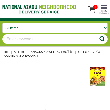
0
Menu
Category
top
All items
SNACKS & SWEETS / お菓子類
CHIPS /チップス
OLD EL PASO TACO KIT