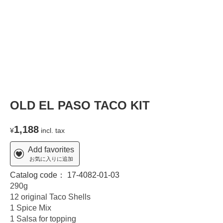
OLD EL PASO TACO KIT
1,188
¥
incl. tax
Add favorites
お気に入りに追加
Catalog code：
17-4082-01-03
290g
12 original Taco Shells
1 Spice Mix
1 Salsa for topping