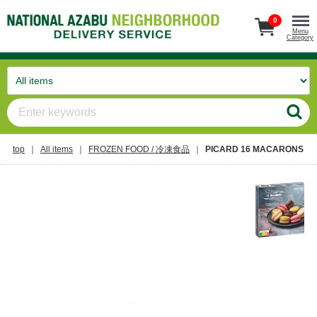
0
Menu
Category
top
All items
FROZEN FOOD / 冷凍食品
PICARD 16 MACARONS