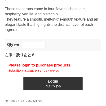
These macarons come in four flavors: chocolate,
raspberry, vanilla, and pistachio.
They feature a smooth, melt-in-the-mouth texture and an
elegant taste that highlights the distinct flavor of each
ingredient.
Qty
数量
在庫：
残りあと
6
Please login to purchase products.
商品を購入するにはログインしてください。
Login
ログインする
Item code：
3270160821709