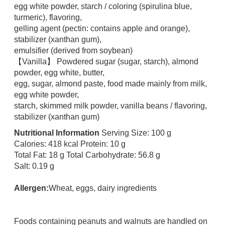
egg white powder, starch / coloring (spirulina blue,
turmeric), flavoring,
gelling agent (pectin: contains apple and orange),
stabilizer (xanthan gum),
emulsifier (derived from soybean)
【Vanilla】 Powdered sugar (sugar, starch), almond
powder, egg white, butter,
egg, sugar, almond paste, food made mainly from milk,
egg white powder,
starch, skimmed milk powder, vanilla beans / flavoring,
stabilizer (xanthan gum)
Nutritional Information
Serving Size: 100 g
Calories: 418 kcal Protein: 10 g
Total Fat: 18 g Total Carbohydrate: 56.8 g
Salt: 0.19 g
Allergen:
Wheat, eggs, dairy ingredients
Foods containing peanuts and walnuts are handled on