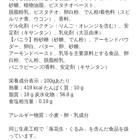
砂糖、植物油脂、ピスタチオペースト、
脱脂粉乳、ピスタチオ、卵白粉、でん粉/着色料（スピ
ルリナ青、ウコン）、香料、
ゲル化剤（ペクチン：りんご・オレンジを含む）、安
定剤（キサンタン）、乳化剤（大豆由来）
【バニラ】粉砂糖（砂糖、でん粉）、アーモンドパウ
ダー、卵白、バター、卵、砂糖、
アーモンドペースト、乳等を主要原料とする食品、卵
白粉、でん粉、脱脂粉乳、
バニラビーンズ/香料、安定剤（キサンタン）
栄養成分表示：100gあたり
熱量：418 kcal たんぱく質：10 g
脂質：18 g 炭水化物：56.8 g
食塩相当量：0.19 g
アレルギー物質：小麦・卵・乳成分
同じ生産工程で「落花生・くるみ」を含んだ食品を扱
っています。