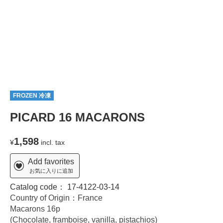
FROZEN 冷凍
PICARD 16 MACARONS
1,598
¥
incl. tax
Add favorites
お気に入りに追加
Catalog code：
17-4122-03-14
Country of Origin：France
Macarons 16p
(Chocolate, framboise, vanilla, pistachios)