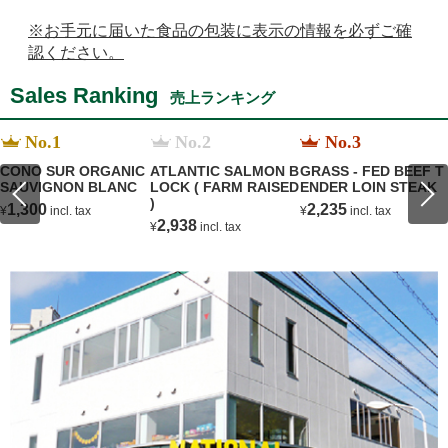
※お手元に届いた食品の包装に表示の情報を必ずご確
認ください。
Sales Ranking
売上ランキング
No.1
No.2
No.3
CONO SUR ORGANIC
ATLANTIC SALMON B
GRASS - FED BEEF T
SAUVIGNON BLANC
LOCK ( FARM RAISED
ENDER LOIN STEAK
)
1,300
2,235
¥
incl. tax
¥
incl. tax
2,938
¥
incl. tax