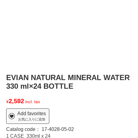
T
EVIAN NATURAL MINERAL WATER
330 ml×24 BOTTLE
2,592
¥
incl. tax
Add favorites
お気に入りに追加
Catalog code：
17-4028-05-02
1 CASE 330ml x 24