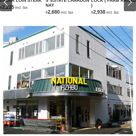
ENDER LOIN STEAK
S' ESTATE CHARDON
LOCK ( FARM RAISE
NAY
)
2,235
¥
incl. tax
2,680
2,938
¥
incl. tax
¥
incl. tax