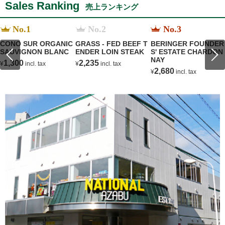
Sales Ranking
売上ランキング
No.1
No.2
No.3
CONO SUR ORGANIC
GRASS - FED BEEF T
BERINGER FOUNDER
SAUVIGNON BLANC
ENDER LOIN STEAK
S' ESTATE CHARDON
NAY
1,300
2,235
¥
incl. tax
¥
incl. tax
2,680
¥
incl. tax