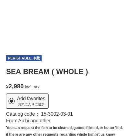
PERISHABLE 冷蔵
T
SEA BREAM ( WHOLE )
2,980
¥
incl. tax
Add favorites
お気に入りに追加
Catalog code：
15-3002-03-01
From Aichi and other
You can request the fish to be cleaned, gutted, filleted, or butterflied.
if there are any other requests regarding whole fish let us know