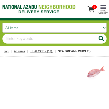
0
Menu
Category
top
All items
SEAFOOD / 鮮魚
SEA BREAM ( WHOLE )