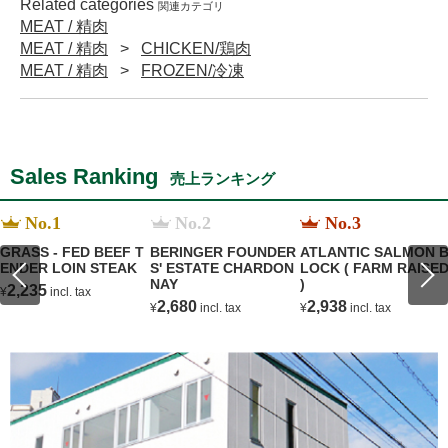
Related categories
関連カテゴリ
MEAT / 精肉
MEAT / 精肉
CHICKEN/鶏肉
MEAT / 精肉
FROZEN/冷凍
Sales Ranking
売上ランキング
No.1
No.2
No.3
GRASS - FED BEEF T
BERINGER FOUNDER
ATLANTIC SALMON 
ENDER LOIN STEAK
S' ESTATE CHARDON
LOCK ( FARM RAISE
NAY
)
2,235
¥
incl. tax
2,680
2,938
¥
incl. tax
¥
incl. tax