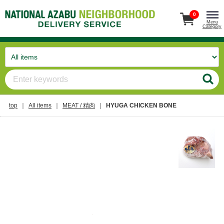
0
Menu
Category
top
All items
MEAT / 精肉
HYUGA CHICKEN BONE