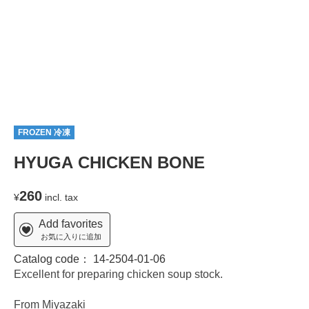
FROZEN 冷凍
HYUGA CHICKEN BONE
260
¥
incl. tax
Add favorites
お気に入りに追加
Catalog code：
14-2504-01-06
Excellent for preparing chicken soup stock.
From Miyazaki