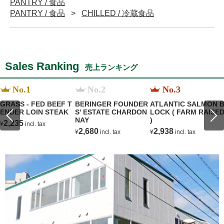
PANTRY / 食品
PANTRY / 食品
CHILLED / 冷蔵食品
Sales Ranking
売上ランキング
No.1
No.2
No.3
GRASS - FED BEEF T
BERINGER FOUNDER
ATLANTIC SALMON 
ENDER LOIN STEAK
S' ESTATE CHARDON
LOCK ( FARM RAISE
NAY
)
2,235
¥
incl. tax
2,680
2,938
¥
incl. tax
¥
incl. tax