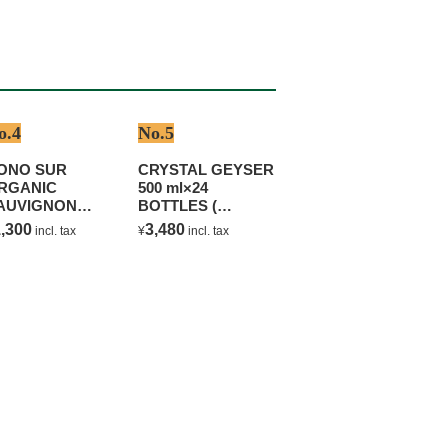
o.4
No.5
ONO SUR
CRYSTAL GEYSER
RGANIC
500 ml×24
AUVIGNON
BOTTLES (
LANC
NATURAL
,300
3,480
incl. tax
¥
incl. tax
MINERAL WATER )