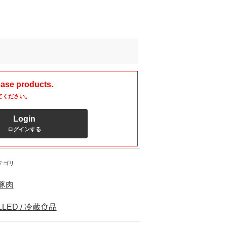
hase products.
てください。
Login
ログインする
テゴリ
/豚肉
LLED / 冷蔵食品