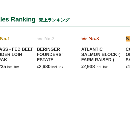
les Ranking
売上ランキング
No.1
No.2
No.3
N
ASS - FED BEEF
BERINGER
ATLANTIC
C
NDER LOIN
FOUNDERS'
SALMON BLOCK (
O
EAK
ESTATE
FARM RAISED )
S
CHARDONNAY
B
235
2,680
2,938
1
incl. tax
¥
incl. tax
¥
incl. tax
¥