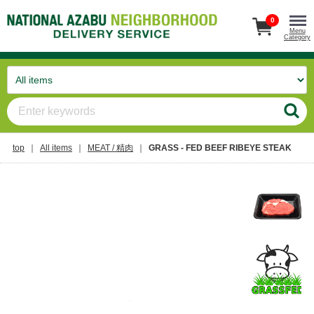
0
Menu
Category
top
All items
MEAT / 精肉
GRASS - FED BEEF RIBEYE STEAK