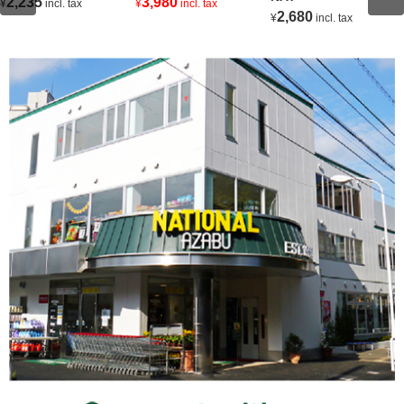
2,235
3,980
¥
incl. tax
¥
incl. tax
2,680
¥
incl. tax