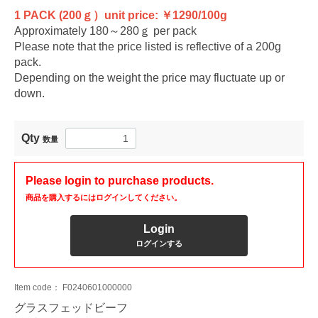
1 PACK (200ｇ）unit price: ￥1290/100g
Approximately 180～280ｇ per pack
Please note that the price listed is reflective of a 200g
pack.
Depending on the weight the price may fluctuate up or
down.
Qty
数量
Please login to purchase products.
商品を購入するにはログインしてください。
Login
ログインする
Item code：
F0240601000000
グラスフェッドビーフ