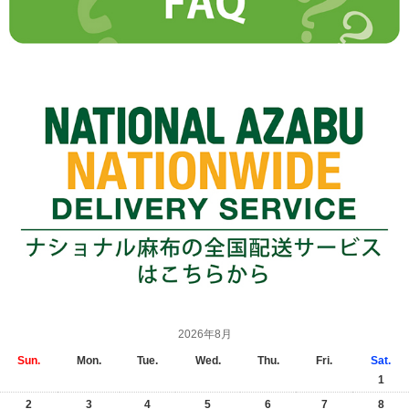
2026年8月
Sun.
Mon.
Tue.
Wed.
Thu.
Fri.
Sat.
1
2
3
4
5
6
7
8