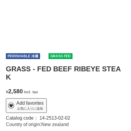
PERISHABLE 冷蔵
T
GRASS FED
GRASS - FED BEEF RIBEYE STEA
K
2,580
¥
incl. tax
Add favorites
お気に入りに追加
Catalog code：
14-2513-02-02
Country of origin:New zealand