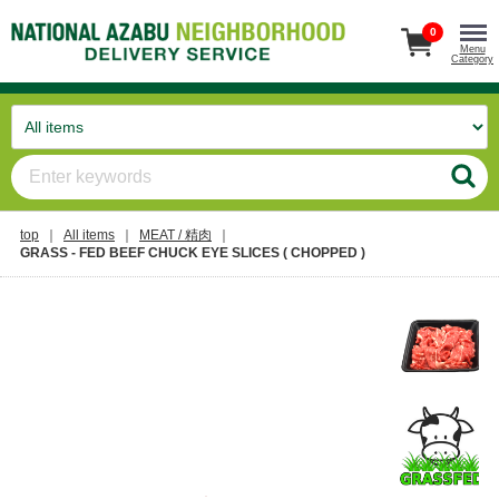
0
Menu
Category
top
All items
MEAT / 精肉
GRASS - FED BEEF CHUCK EYE SLICES ( CHOPPED )