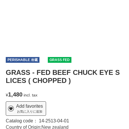
PERISHABLE 冷蔵
T
GRASS FED
GRASS - FED BEEF CHUCK EYE S
LICES ( CHOPPED )
1,480
¥
incl. tax
Add favorites
お気に入りに追加
Catalog code：
14-2513-04-01
Country of Origin:New zealand