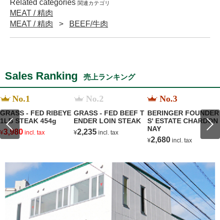
Related categories
関連カテゴリ
MEAT / 精肉
MEAT / 精肉
BEEF/牛肉
Sales Ranking
売上ランキング
No.1
No.2
No.3
GRASS - FED RIBEYE
GRASS - FED BEEF T
BERINGER FOUNDER
1LB STEAK 454g
ENDER LOIN STEAK
S' ESTATE CHARDON
NAY
3,980
2,235
¥
incl. tax
¥
incl. tax
2,680
¥
incl. tax