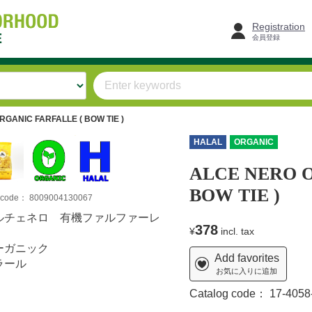
Registration
会員登録
GANIC FARFALLE ( BOW TIE )
HALAL
ORGANIC
ALCE NERO O
BOW TIE )
m code：
8009004130067
ルチェネロ 有機ファルファーレ
378
¥
incl. tax
ーガニック
Add favorites
ラール
お気に入りに追加
Catalog code：
17-4058