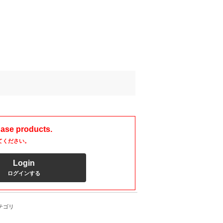
hase products.
てください。
Login
ログインする
テゴリ