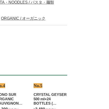
STA・NOODLES / パスタ・麺類
ORGANIC / オーガニック
o.4
No.5
ONO SUR
CRYSTAL GEYSER
RGANIC
500 ml×24
AUVIGNON
BOTTLES (
LANC
NATURAL