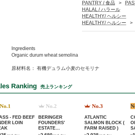
PANTRY / 食品
PA
HALAL / ハラール
HEALTHY/ ヘルシー
HEALTHY/ ヘルシー
Ingredients
Organic durum wheat semolina
原材料名： 有機デュラム小麦のセモリナ
les Ranking
売上ランキング
No.1
No.2
No.3
N
ASS - FED BEEF
BERINGER
ATLANTIC
C
NDER LOIN
FOUNDERS'
SALMON BLOCK (
O
EAK
ESTATE
FARM RAISED )
S
CHARDONNAY
B