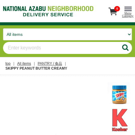
0
Menu
Category
top
All items
PANTRY / 食品
SKIPPY PEANUT BUTTER CREAMY