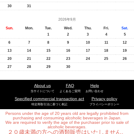
30
31
2026年9月
Sun.
Mon.
Tue.
Wed.
Thu.
Fri.
Sat.
1
2
3
4
5
6
7
8
9
10
11
12
13
14
15
16
17
18
19
20
21
22
23
24
25
26
27
28
29
30
About us
FAQ
Help
当サイトについて
よくあるご質問
お問い合わせ
Specified commercial transaction act
Privacy policy
特定商取引法に基づく表記
プライバシーポリシー
Persons under the age of 20 years old are legally prohibited from
purchasing and consuming alcoholic beverages in Japan.
We are required to verify the age of the purchaser prior to sale of
alcoholic beverages.
２０歳未満の方への酒類販売はいたしません。