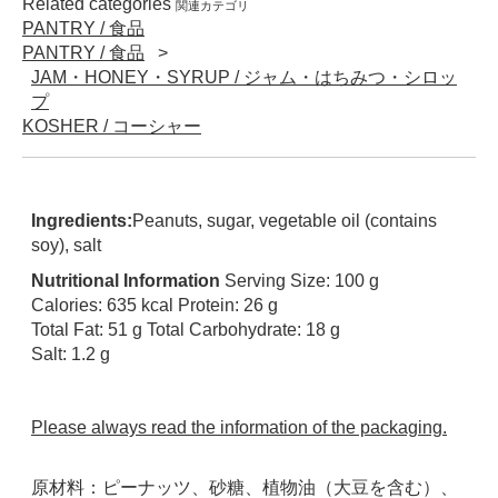
Related categories
関連カテゴリ
PANTRY / 食品
PANTRY / 食品
JAM・HONEY・SYRUP / ジャム・はちみつ・シロッ
プ
KOSHER / コーシャー
Ingredients:
Peanuts, sugar, vegetable oil (contains
soy), salt
Nutritional Information
Serving Size: 100 g
Calories: 635 kcal Protein: 26 g
Total Fat: 51 g Total Carbohydrate: 18 g
Salt: 1.2 g
Please always read the information of the packaging.
原材料：ピーナッツ、砂糖、植物油（大豆を含む）、