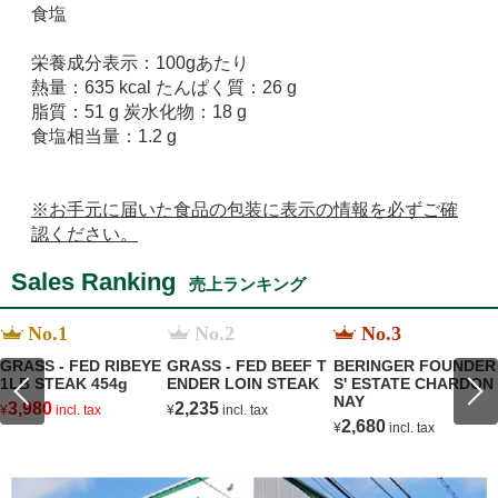
食塩
栄養成分表示：100gあたり
熱量：635 kcal たんぱく質：26 g
脂質：51 g 炭水化物：18 g
食塩相当量：1.2 g
※お手元に届いた食品の包装に表示の情報を必ずご確
認ください。
Sales Ranking
売上ランキング
No.1
No.2
No.3
GRASS - FED RIBEYE
GRASS - FED BEEF T
BERINGER FOUNDER
1LB STEAK 454g
ENDER LOIN STEAK
S' ESTATE CHARDON
NAY
3,980
2,235
¥
incl. tax
¥
incl. tax
2,680
¥
incl. tax