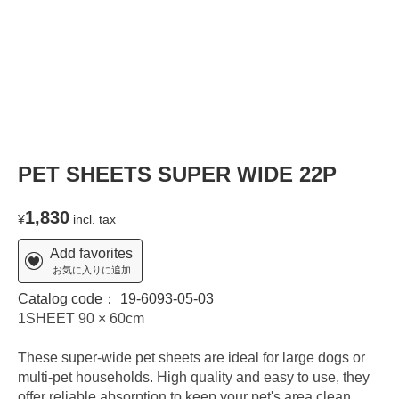
PET SHEETS SUPER WIDE 22P
1,830
¥
incl. tax
Add favorites
お気に入りに追加
Catalog code：
19-6093-05-03
1SHEET 90 × 60cm
These super-wide pet sheets are ideal for large dogs or
multi-pet households. High quality and easy to use, they
offer reliable absorption to keep your pet's area clean.