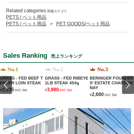
Related categories
関連カテゴリ
PETS / ペット用品
PETS / ペット用品
PET GOODS/ペット用品
Sales Ranking
売上ランキング
No.1
No.2
No.3
GRASS - FED BEEF T
GRASS - FED RIBEYE
BERINGER FOUNDER
ENDER LOIN STEAK
1LB STEAK 454g
S' ESTATE CHARDON
NAY
2,235
3,980
¥
incl. tax
¥
incl. tax
2,680
¥
incl. tax