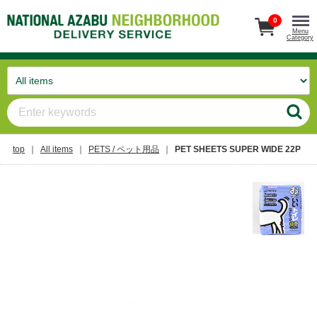
0
Menu
Category
top
All items
PETS / ペット用品
PET SHEETS SUPER WIDE 22P