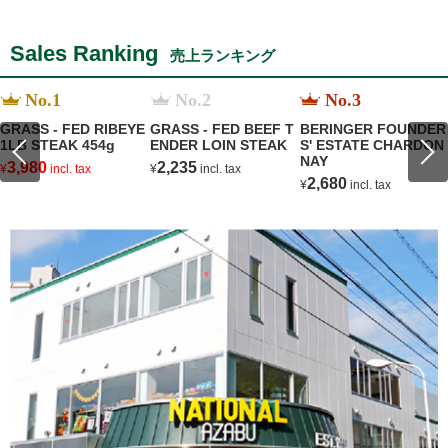
Sales Ranking
売上ランキング
No.1
No.2
No.3
GRASS - FED RIBEYE
GRASS - FED BEEF T
BERINGER FOUNDER
1LB STEAK 454g
ENDER LOIN STEAK
S' ESTATE CHARDON
NAY
3,980
2,235
¥
incl. tax
¥
incl. tax
2,680
¥
incl. tax