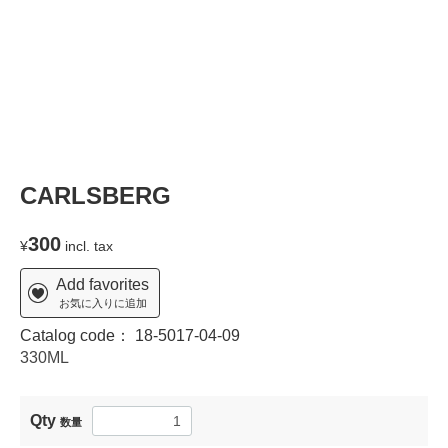
CARLSBERG
300
¥
incl. tax
Add favorites
お気に入りに追加
Catalog code：
18-5017-04-09
330ML
Qty
数量