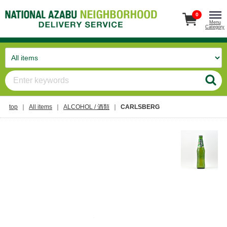
0
Menu
Category
top
All items
ALCOHOL / 酒類
CARLSBERG