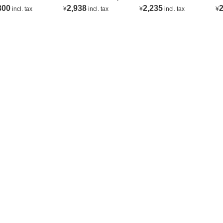
ANC
C
300
2,938
2,235
2
incl. tax
¥
incl. tax
¥
incl. tax
¥