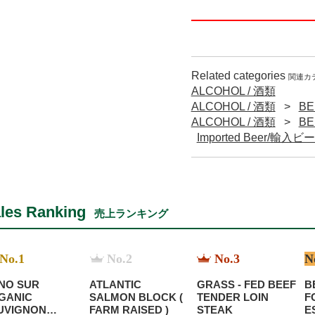
Related categories
関連カ
ALCOHOL / 酒類
ALCOHOL / 酒類
B
ALCOHOL / 酒類
B
Imported Beer/輸入ビ
les Ranking
売上ランキング
No.1
No.2
No.3
N
NO SUR
ATLANTIC
GRASS - FED BEEF
B
GANIC
SALMON BLOCK (
TENDER LOIN
F
UVIGNON
FARM RAISED )
STEAK
E