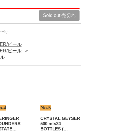
Sold out 売切れ
テゴリ
EER/ビール
EER/ビール
ール
o.4
No.5
ERINGER
CRYSTAL GEYSER
OUNDERS'
500 ml×24
STATE
BOTTLES (