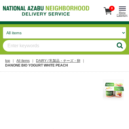
0
Menu
Category
top
All items
DAIRY / 乳製品・チーズ・卵
DANONE BIO YOGURT WHITE PEACH