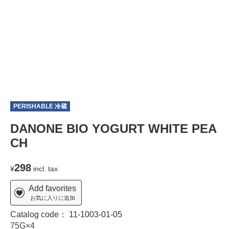
PERISHABLE 冷蔵
DANONE BIO YOGURT WHITE PEA
CH
298
¥
incl. tax
Add favorites
お気に入りに追加
Catalog code：
11-1003-01-05
75G×4