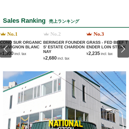
Sales Ranking
売上ランキング
No.1
No.2
No.3
CONO SUR ORGANIC
BERINGER FOUNDER
GRASS - FED BEEF T
SAUVIGNON BLANC
S' ESTATE CHARDON
ENDER LOIN STEAK
NAY
1,300
2,235
¥
incl. tax
¥
incl. tax
2,680
¥
incl. tax