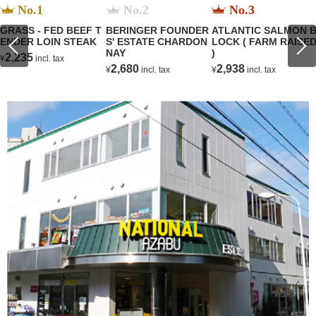
No.1
No.2
No.3
GRASS - FED BEEF T
BERINGER FOUNDER
ATLANTIC SALMON 
ENDER LOIN STEAK
S' ESTATE CHARDON
LOCK ( FARM RAISE
NAY
)
2,235
¥
incl. tax
2,680
2,938
¥
incl. tax
¥
incl. tax