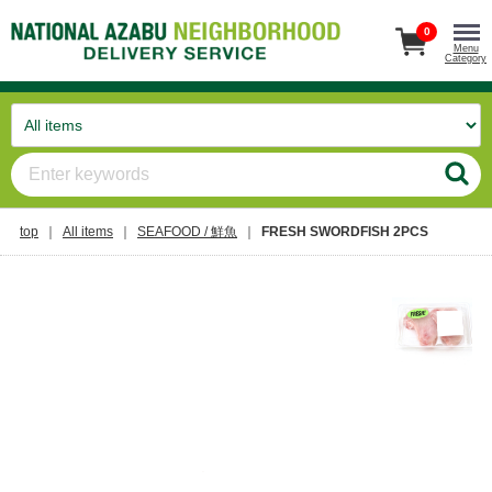
0
Menu
Category
top
All items
SEAFOOD / 鮮魚
FRESH SWORDFISH 2PCS