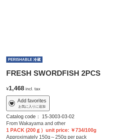
PERISHABLE 冷蔵
T
FRESH SWORDFISH 2PCS
1,468
¥
incl. tax
Add favorites
お気に入りに追加
Catalog code：
15-3003-03-02
From Wakayama and other
1 PACK (200ｇ）unit price: ￥734/100g
Approximately 150g～250g per pack