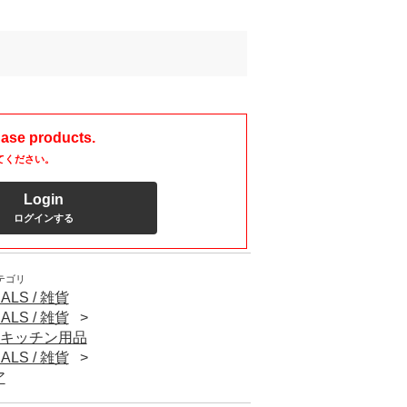
hase products.
てください。
Login
ログインする
テゴリ
ALS / 雑貨
ALS / 雑貨
S / キッチン用品
ALS / 雑貨
ア