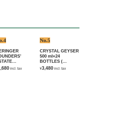
o.4
No.5
ERINGER
CRYSTAL GEYSER
OUNDERS'
500 ml×24
STATE
BOTTLES (
HARDONNAY
NATURAL
,680
3,480
incl. tax
¥
incl. tax
MINERAL WATER )