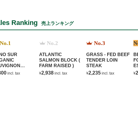
les Ranking
売上ランキング
No.1
No.2
No.3
N
NO SUR
ATLANTIC
GRASS - FED BEEF
B
GANIC
SALMON BLOCK (
TENDER LOIN
F
UVIGNON
FARM RAISED )
STEAK
E
ANC
C
300
2,938
2,235
2
incl. tax
¥
incl. tax
¥
incl. tax
¥