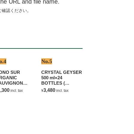
 the URL and file name.
ご確認ください。
o.4
No.5
ONO SUR
CRYSTAL GEYSER
RGANIC
500 ml×24
AUVIGNON
BOTTLES (
LANC
NATURAL
,300
3,480
incl. tax
¥
incl. tax
MINERAL WATER )