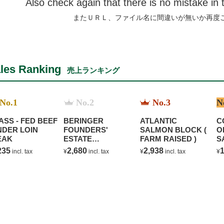
Also check again that there is no mistake in
またＵＲＬ、ファイル名に間違いが無いか再度
les Ranking
売上ランキング
No.1
No.2
No.3
N
ASS - FED BEEF
BERINGER
ATLANTIC
C
NDER LOIN
FOUNDERS'
SALMON BLOCK (
O
EAK
ESTATE
FARM RAISED )
S
CHARDONNAY
B
235
2,680
2,938
1
incl. tax
¥
incl. tax
¥
incl. tax
¥