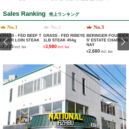
Sales Ranking
売上ランキング
No.1
No.2
No.3
GRASS - FED BEEF T
GRASS - FED RIBEYE
BERINGER FOUNDER
ENDER LOIN STEAK
1LB STEAK 454g
S' ESTATE CHARDON
NAY
2,235
3,980
¥
incl. tax
¥
incl. tax
2,680
¥
incl. tax