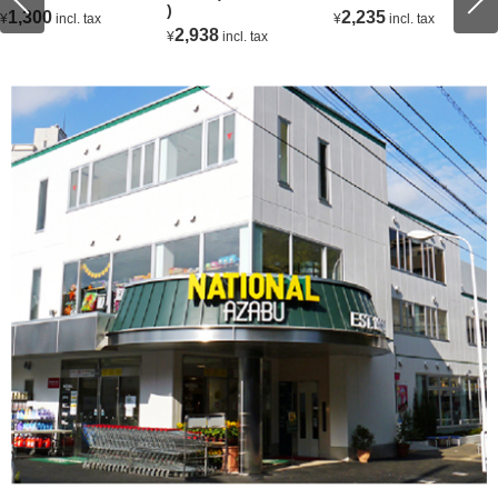
)
1,300
2,235
¥
incl. tax
¥
incl. tax
2,938
¥
incl. tax