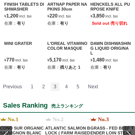
FINISH TABLETS DI
ARTNAP PAPER NA
HENCKELS ALL PU
SHWASHER
PKINS 30cm
RPOSE KNIFE
1,200
220
3,850
¥
incl. tax
¥
incl. tax
¥
incl. tax
在庫：
有り
在庫：
有り
Sold out 売り切れ
MINI GRATER
L'OREAL VITAMINO
DAWN DISHWASHIN
COLOR MASQUE
G LIQUID ORIGINA
L
770
5,170
1,480
¥
incl. tax
¥
incl. tax
¥
incl. tax
在庫：
有り
在庫：
残りあと
1
在庫：
有り
Previous
1
2
3
4
5
Next
Sales Ranking
売上ランキング
No.1
No.2
No.3
CONO SUR ORGANIC
ATLANTIC SALMON B
GRASS - FED BEEF T
SAUVIGNON BLANC
LOCK ( FARM RAISED
ENDER LOIN STEAK