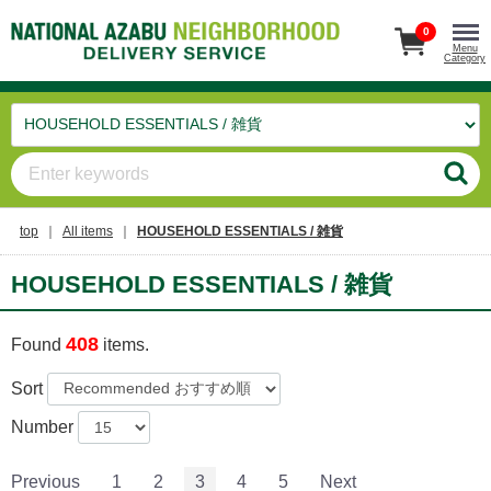
0
Menu
Category
top
All items
HOUSEHOLD ESSENTIALS / 雑貨
HOUSEHOLD ESSENTIALS / 雑貨
408
Found
items.
Sort
Number
Previous
1
2
3
4
5
Next