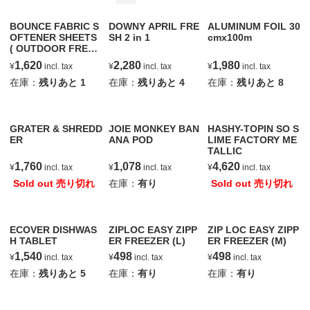
BOUNCE FABRIC S
DOWNY APRIL FRE
ALUMINUM FOIL 30
OFTENER SHEETS
SH 2 in 1
cmx100m
( OUTDOOR FRESH
)
1,620
2,280
1,980
¥
incl. tax
¥
incl. tax
¥
incl. tax
在庫：
残りあと
1
在庫：
残りあと
4
在庫：
残りあと
8
GRATER & SHREDD
JOIE MONKEY BAN
HASHY-TOPIN SO S
ER
ANA POD
LIME FACTORY ME
TALLIC
1,760
1,078
4,620
¥
incl. tax
¥
incl. tax
¥
incl. tax
Sold out 売り切れ
在庫：
有り
Sold out 売り切れ
ECOVER DISHWAS
ZIPLOC EASY ZIPP
ZIP LOC EASY ZIPP
H TABLET
ER FREEZER (L)
ER FREEZER (M)
1,540
498
498
¥
incl. tax
¥
incl. tax
¥
incl. tax
在庫：
残りあと
5
在庫：
有り
在庫：
有り