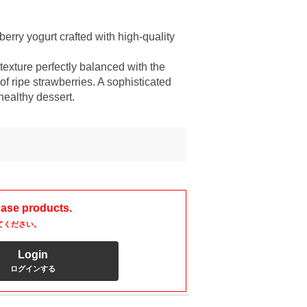
erry yogurt crafted with high-quality
 texture perfectly balanced with the
of ripe strawberries. A sophisticated
 healthy dessert.
hase products.
てください。
Login
ログインする