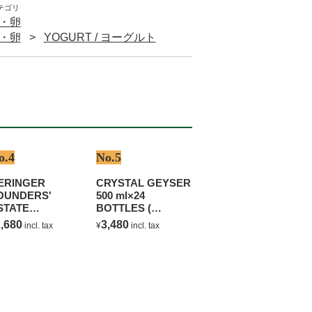
テゴリ
ズ・卵
ズ・卵
YOGURT / ヨーグルト
o.4
No.5
ERINGER
CRYSTAL GEYSER
OUNDERS'
500 ml×24
STATE
BOTTLES (
HARDONNAY
NATURAL
,680
3,480
incl. tax
¥
incl. tax
MINERAL WATER )