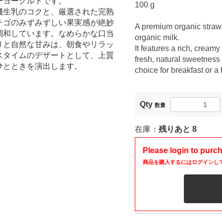
ーヨーグルトです。
100 g
機生乳のコクと、厳選された完熟
チゴのみずみずしい果実感が絶妙
A premium organic strawb
調和しています。なめらかな口当
organic milk.
りと自然な甘みは、朝食やリラッ
It features a rich, creamy
スタイムのデザートとして、上質
fresh, natural sweetness 
ひとときを演出します。
choice for breakfast or a
Qty
数量
在庫：
残りあと
8
Please login to purc
商品を購入するにはログインし