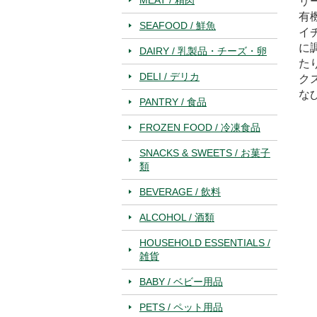
リ
有
SEAFOOD / 鮮魚
イ
に
DAIRY / 乳製品・チーズ・卵
た
DELI / デリカ
ク
な
PANTRY / 食品
FROZEN FOOD / 冷凍食品
SNACKS & SWEETS / お菓子
類
BEVERAGE / 飲料
ALCOHOL / 酒類
HOUSEHOLD ESSENTIALS /
雑貨
BABY / ベビー用品
PETS / ペット用品