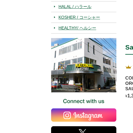
HALAL / ハラール
KOSHER / コーシャー
HEALTHY/ ヘルシー
Sa
CO
OR
SA
BL
1,
¥