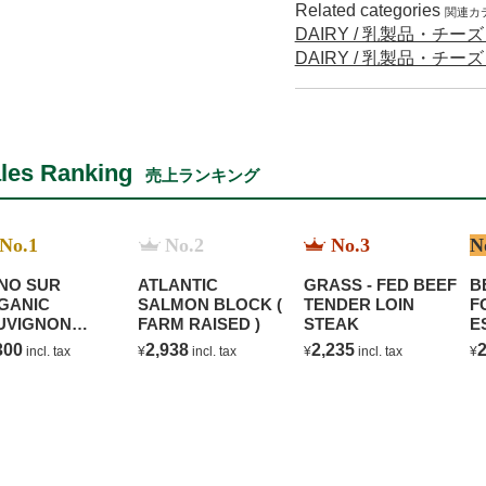
Related categories
関連カ
DAIRY / 乳製品・チー
DAIRY / 乳製品・チー
les Ranking
売上ランキング
No.1
No.2
No.3
N
NO SUR
ATLANTIC
GRASS - FED BEEF
B
GANIC
SALMON BLOCK (
TENDER LOIN
F
UVIGNON
FARM RAISED )
STEAK
E
ANC
C
300
2,938
2,235
2
incl. tax
¥
incl. tax
¥
incl. tax
¥