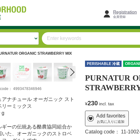
Registration
会員登録
URNATUR ORGANIC STRAWBERRY MIX
PERISHABLE 冷蔵
ORGAN
PURNATUR O
STRAWBERRY
m code：
4993478346946
ュアナチュール オーガニック スト
230
¥
incl. tax
ベリーミックス
 g
Add favorites
お気に入りに追加
ルギーの伝統ある酪農協同組合か
Catalog code：
11-1002
届いた、オーガニックのストロベ