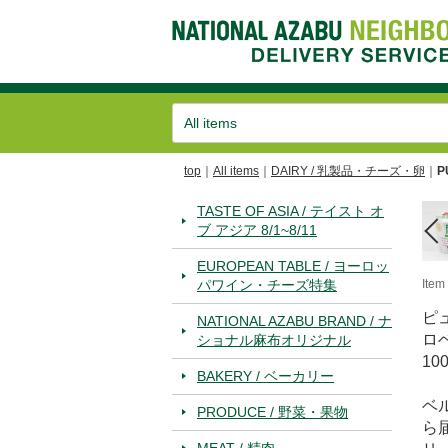
top
All items
DAIRY / 乳製品・チーズ・卵
P
TASTE OF ASIA / テイスト オ
ブ アジア 8/1~8/11
EUROPEAN TABLE / ヨーロッ
パワイン・チーズ特集
Ite
ピ
NATIONAL AZABU BRAND / ナ
ロ
ショナル麻布オリジナル
100
BAKERY / ベーカリー
ベ
PRODUCE / 野菜・果物
ら
MEAT / 精肉