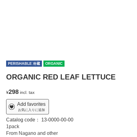
PERISHABLE 冷蔵
ORGANIC
T
ORGANIC RED LEAF LETTUCE
298
¥
incl. tax
Add favorites
お気に入りに追加
Catalog code：
13-0000-00-00
1pack
From Nagano and other