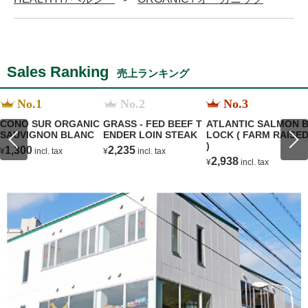
Sales Ranking
売上ランキング
No.1
No.2
No.3
CONO SUR ORGANIC
GRASS - FED BEEF T
ATLANTIC SALMON 
SAUVIGNON BLANC
ENDER LOIN STEAK
LOCK ( FARM RAISE
)
1,300
2,235
¥
incl. tax
¥
incl. tax
2,938
¥
incl. tax