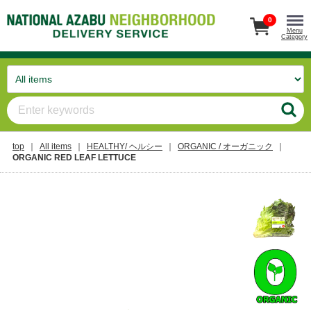
0
Menu
Category
top
All items
HEALTHY/ ヘルシー
ORGANIC / オーガニック
ORGANIC RED LEAF LETTUCE