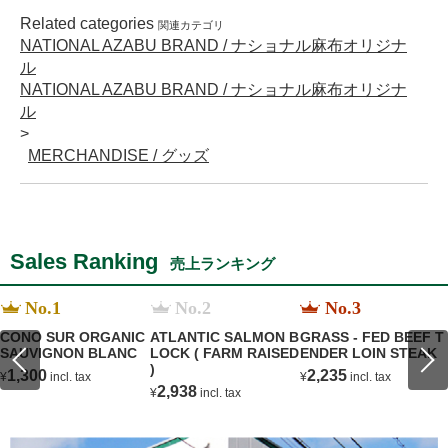
Related categories
関連カテゴリ
NATIONAL AZABU BRAND / ナショナル麻布オリジナ
ル
NATIONAL AZABU BRAND / ナショナル麻布オリジナ
ル
MERCHANDISE / グッズ
Sales Ranking
売上ランキング
No.1
No.2
No.3
CONO SUR ORGANIC
ATLANTIC SALMON B
GRASS - FED BEEF T
SAUVIGNON BLANC
LOCK ( FARM RAISED
ENDER LOIN STEAK
)
1,300
2,235
¥
incl. tax
¥
incl. tax
2,938
¥
incl. tax