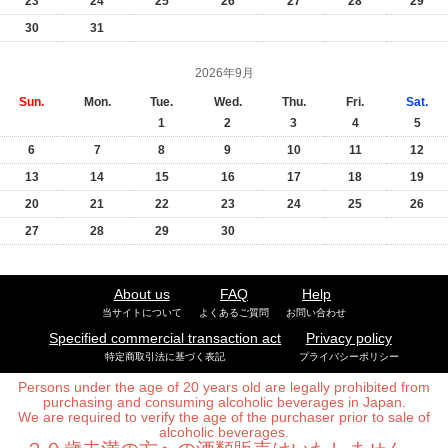
23
24
25
26
27
28
29
30
31
2026年9月
Sun.
Mon.
Tue.
Wed.
Thu.
Fri.
Sat.
1
2
3
4
5
6
7
8
9
10
11
12
13
14
15
16
17
18
19
20
21
22
23
24
25
26
27
28
29
30
About us
FAQ
Help
当サイトについて
よくあるご質問
お問い合わせ
Specified commercial transaction act
Privacy policy
特定商取引法に基づく表記
プライバシーポリシー
Persons under the age of 20 years old are legally prohibited from
purchasing and consuming alcoholic beverages in Japan.
We are required to verify the age of the purchaser prior to sale of
alcoholic beverages.